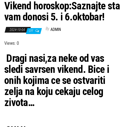
Vikend horoskop:Saznajte sta
vam donosi 5. i 6.oktobar!
By
ADMIN
2024-10-04
Off
Views: 0
Dragi nasi,za neke od vas
sledi savrsen vikend. Bice i
onih kojima ce se ostvariti
zelja na koju cekaju celog
zivota…