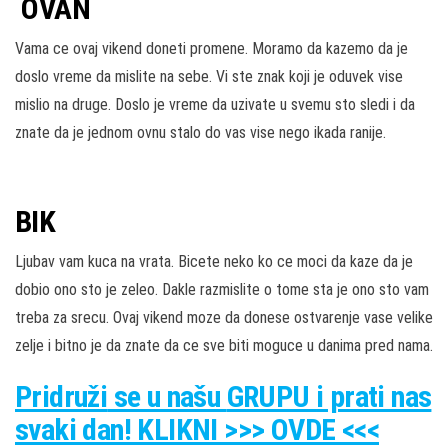
OVAN
Vama ce ovaj vikend doneti promene. Moramo da kazemo da je
doslo vreme da mislite na sebe. Vi ste znak koji je oduvek vise
mislio na druge. Doslo je vreme da uzivate u svemu sto sledi i da
znate da je jednom ovnu stalo do vas vise nego ikada ranije.
BIK
Ljubav vam kuca na vrata. Bicete neko ko ce moci da kaze da je
dobio ono sto je zeleo. Dakle razmislite o tome sta je ono sto vam
treba za srecu. Ovaj vikend moze da donese ostvarenje vase velike
zelje i bitno je da znate da ce sve biti moguce u danima pred nama.
Pridruži
se u našu
GRUPU
i prati nas
svaki dan! KLIKNI >>> OVDE <<<