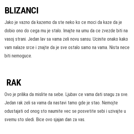
BLIZANCI
Jako je vazno da kazemo da ste neko ko ce moci da kaze da je
dobio ono do cega mu je stalo. Imajte na umu da ce zvezde biti na
vasoj strani. Jedan lav sa vama zeli novu sansu. Ucinite onako kako
vam nalaze srce i znajte da je sve ostalo samo na vama. Nista nece
biti nemoguce.
RAK
Ovo je prilika da mislite na sebe. Ljubav ce vama dati snagu za sve.
Jedan rak zeli sa vama da nastavi tamo gde je stao. Nemojte
odustajati od onog sto naumite vec se posvetite sebi i uzivajte u
svemu sto sledi. Bice ovo sjajan dan za vas.