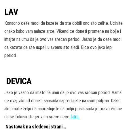
LAV
Konacno cete moci da kazete da ste dobili ono sto zelite. Ucinite
onako kako vam nalaze srce. Vikend ce doneti promene na bolje i
imajte na umu da je ovo vas srecan period. Jasno je da cete moci
da kazete da ste uspeli u svemu sto sledi. Bice ovo jako lep
period.
DEVICA
Jako je vazno da imate na umu da je ovo vas srecan period. Vama
ce ovaj vikend doneti sansuda napredujete na svim poljima. Dakle
ako imate zelju da napredujete na polju posla sada je pravo vreme
da se fokusirate jer vam srece nece
faliti.
Nastavak na sledecoj strani…