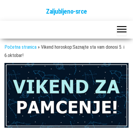
Skip
Zaljubljeno-srce
to
the
content
Početna stranica
»
Vikend horoskop:Saznajte sta vam donosi 5. i
6.oktobar!