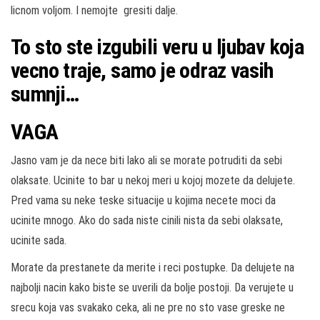
licnom voljom. I nemojte gresiti dalje.
To sto ste izgubili veru u ljubav koja
vecno traje, samo je odraz vasih
sumnji…
VAGA
Jasno vam je da nece biti lako ali se morate potruditi da sebi
olaksate. Ucinite to bar u nekoj meri u kojoj mozete da delujete.
Pred vama su neke teske situacije u kojima necete moci da
ucinite mnogo. Ako do sada niste cinili nista da sebi olaksate,
ucinite sada.
Morate da prestanete da merite i reci postupke. Da delujete na
najbolji nacin kako biste se uverili da bolje postoji. Da verujete u
srecu koja vas svakako ceka, ali ne pre no sto vase greske ne