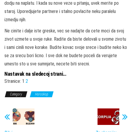
dodju na naplatu. I kada su nove veze u pitanju, uvek merite po
staroj. Uporedjujete partnere i stalno povlacite neku paralelu
izmedju njih.
Ne cinite i dalje iste greske, vec se nadajte da cete moci da svoj
zivot uzmete u svoje ruke. Radite da biste delovali u svome zivotu
i sami cinili nove korake. Budite kovac svoje srece i budite neko ko
se za srecu bori licno. I sve dok ne budete poceli da verujete
umesto sto u sve sumnjate, necete biti srecni.
Nastavak na sledecoj strani…
Stranice:
1
2
Category
Horoskop