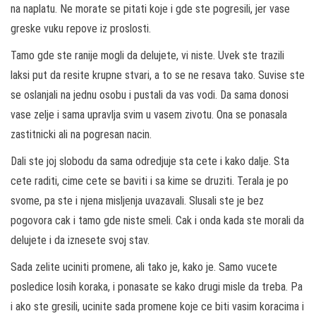
na naplatu. Ne morate se pitati koje i gde ste pogresili, jer vase
greske vuku repove iz proslosti.
Tamo gde ste ranije mogli da delujete, vi niste. Uvek ste trazili
laksi put da resite krupne stvari, a to se ne resava tako. Suvise ste
se oslanjali na jednu osobu i pustali da vas vodi. Da sama donosi
vase zelje i sama upravlja svim u vasem zivotu. Ona se ponasala
zastitnicki ali na pogresan nacin.
Dali ste joj slobodu da sama odredjuje sta cete i kako dalje. Sta
cete raditi, cime cete se baviti i sa kime se druziti. Terala je po
svome, pa ste i njena misljenja uvazavali. Slusali ste je bez
pogovora cak i tamo gde niste smeli. Cak i onda kada ste morali da
delujete i da iznesete svoj stav.
Sada zelite uciniti promene, ali tako je, kako je. Samo vucete
posledice losih koraka, i ponasate se kako drugi misle da treba. Pa
i ako ste gresili, ucinite sada promene koje ce biti vasim koracima i