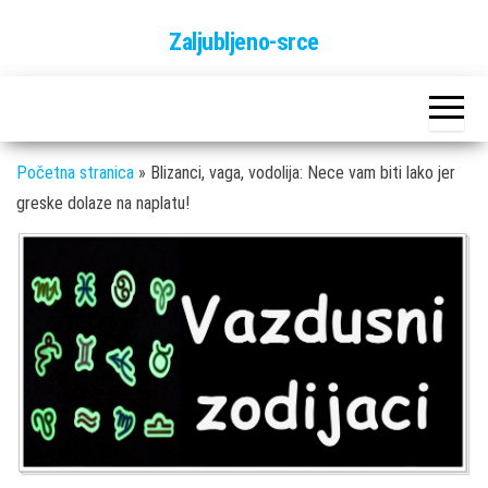
Skip
Zaljubljeno-srce
to
the
content
Početna stranica
»
Blizanci, vaga, vodolija: Nece vam biti lako jer
greske dolaze na naplatu!