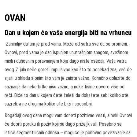
OVAN
Dan u kojem će vaša energija biti na vrhuncu
Zanimljiv datum je pred vama. Može od sutra sve da se promeni.
Ovnovi, pred vama je dan ispunjen unutrašnjom snagom, svežinom
misli i duhovnim poravnanjem koje dugo niste osećali. Vaša vatra
ovog 7. jula neće goreti impulsivno kao što to ponekad zna, već će
sijati u skladu s onim što vam je zaista važno. Konačno dolazite do
saznanja da neke bitke nisu važne, a neke tišine govore više od
reči. Biće to dan u kojem ćete želeti da dokažete sebi koliko ste
sazreli, a ne drugima koliko ste brzi i sposobni.
Događaji ovog dana mogu vam doneti pozitivne vesti, a neki Ovnovi
će dobiti poruku ili poziv koji su dugo priželjkivali. Posebno se
ističe segment ličnih odnosa – moguće je ponovno povezivanje sa