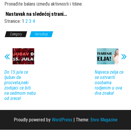
Pronađite balans između aktivnosti i tišine.
Nastavak na sledećoj strani…
Stranice:
1
2
3
4
Category
Horoskop
Do 15.jula ce
Najveca zelja ce
ljubav da
se ostvariti
procveta,neki
osobama
zodijaci ce biti
rodjenim u ova
na sedmom nebu
dva znaka!
od srece!
Proudly powered by
WordPress
|
Theme:
Envo Magazine