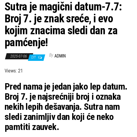
Sutra je magični datum-7.7:
Broj 7. je znak sreće, i evo
kojim znacima sledi dan za
pamćenje!
By
ADMIN
2025-07-06
Off
Views: 21
Pred nama je jedan jako lep datum.
Broj 7. je najsrećniji broj i oznaka
nekih lepih dešavanja. Sutra nam
sledi zanimljiv dan koji će neko
pamtiti zauvek.