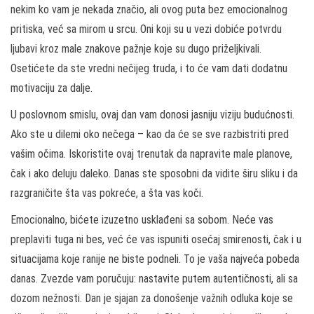
nekim ko vam je nekada značio, ali ovog puta bez emocionalnog
pritiska, već sa mirom u srcu. Oni koji su u vezi dobiće potvrdu
ljubavi kroz male znakove pažnje koje su dugo priželjkivali.
Osetićete da ste vredni nečijeg truda, i to će vam dati dodatnu
motivaciju za dalje.
U poslovnom smislu, ovaj dan vam donosi jasniju viziju budućnosti.
Ako ste u dilemi oko nečega – kao da će se sve razbistriti pred
vašim očima. Iskoristite ovaj trenutak da napravite male planove,
čak i ako deluju daleko. Danas ste sposobni da vidite širu sliku i da
razgraničite šta vas pokreće, a šta vas koči.
Emocionalno, bićete izuzetno usklađeni sa sobom. Neće vas
preplaviti tuga ni bes, već će vas ispuniti osećaj smirenosti, čak i u
situacijama koje ranije ne biste podneli. To je vaša najveća pobeda
danas. Zvezde vam poručuju: nastavite putem autentičnosti, ali sa
dozom nežnosti. Dan je sjajan za donošenje važnih odluka koje se