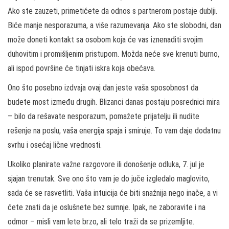
Ako ste zauzeti, primetićete da odnos s partnerom postaje dublji.
Biće manje nesporazuma, a više razumevanja. Ako ste slobodni, dan
može doneti kontakt sa osobom koja će vas iznenaditi svojim
duhovitim i promišljenim pristupom. Možda neće sve krenuti burno,
ali ispod površine će tinjati iskra koja obećava.
Ono što posebno izdvaja ovaj dan jeste vaša sposobnost da
budete most između drugih. Blizanci danas postaju posrednici mira
– bilo da rešavate nesporazum, pomažete prijatelju ili nudite
rešenje na poslu, vaša energija spaja i smiruje. To vam daje dodatnu
svrhu i osećaj lične vrednosti.
Ukoliko planirate važne razgovore ili donošenje odluka, 7. jul je
sjajan trenutak. Sve ono što vam je do juče izgledalo maglovito,
sada će se rasvetliti. Vaša intuicija će biti snažnija nego inače, a vi
ćete znati da je oslušnete bez sumnje. Ipak, ne zaboravite i na
odmor – misli vam lete brzo, ali telo traži da se prizemljite.