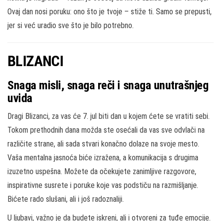
Ovaj dan nosi poruku: ono što je tvoje – stiže ti. Samo se prepusti,
jer si već uradio sve što je bilo potrebno.
BLIZANCI
Snaga misli, snaga reči i snaga unutrašnjeg
uvida
Dragi Blizanci, za vas će 7. jul biti dan u kojem ćete se vratiti sebi.
Tokom prethodnih dana možda ste osećali da vas sve odvlači na
različite strane, ali sada stvari konačno dolaze na svoje mesto.
Vaša mentalna jasnoća biće izražena, a komunikacija s drugima
izuzetno uspešna. Možete da očekujete zanimljive razgovore,
inspirativne susrete i poruke koje vas podstiču na razmišljanje.
Bićete rado slušani, ali i još radoznaliji.
U ljubavi, važno je da budete iskreni, ali i otvoreni za tuđe emocije.