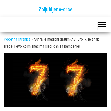
Skip
Zaljubljeno-srce
to
the
content
Početna stranica
»
Sutra je magični datum-7.7: Broj 7. je znak
sreće, i evo kojim znacima sledi dan za pamćenje!