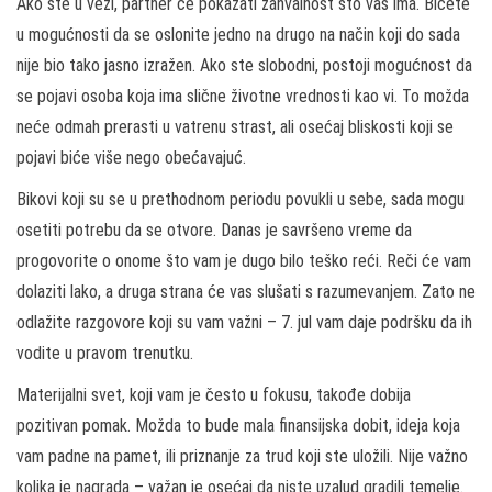
Ako ste u vezi, partner će pokazati zahvalnost što vas ima. Bićete
u mogućnosti da se oslonite jedno na drugo na način koji do sada
nije bio tako jasno izražen. Ako ste slobodni, postoji mogućnost da
se pojavi osoba koja ima slične životne vrednosti kao vi. To možda
neće odmah prerasti u vatrenu strast, ali osećaj bliskosti koji se
pojavi biće više nego obećavajuć.
Bikovi koji su se u prethodnom periodu povukli u sebe, sada mogu
osetiti potrebu da se otvore. Danas je savršeno vreme da
progovorite o onome što vam je dugo bilo teško reći. Reči će vam
dolaziti lako, a druga strana će vas slušati s razumevanjem. Zato ne
odlažite razgovore koji su vam važni – 7. jul vam daje podršku da ih
vodite u pravom trenutku.
Materijalni svet, koji vam je često u fokusu, takođe dobija
pozitivan pomak. Možda to bude mala finansijska dobit, ideja koja
vam padne na pamet, ili priznanje za trud koji ste uložili. Nije važno
kolika je nagrada – važan je osećaj da niste uzalud gradili temelje.