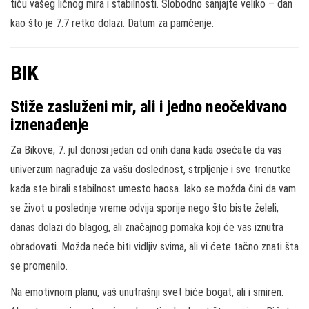
tiču vašeg ličnog mira i stabilnosti. Slobodno sanjajte veliko – dan
kao što je 7.7 retko dolazi. Datum za pamćenje.
BIK
Stiže zasluženi mir, ali i jedno neočekivano
iznenađenje
Za Bikove, 7. jul donosi jedan od onih dana kada osećate da vas
univerzum nagrađuje za vašu doslednost, strpljenje i sve trenutke
kada ste birali stabilnost umesto haosa. Iako se možda čini da vam
se život u poslednje vreme odvija sporije nego što biste želeli,
danas dolazi do blagog, ali značajnog pomaka koji će vas iznutra
obradovati. Možda neće biti vidljiv svima, ali vi ćete tačno znati šta
se promenilo.
Na emotivnom planu, vaš unutrašnji svet biće bogat, ali i smiren.