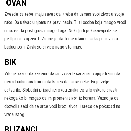
OVAN
Zvezde za tebe imaju savet da treba da uzmes svoj zivot u svoje
ruke. Da uzivas u njemu na pravi nacin. Ti si osoba koja mnogo vredi
i mozes da postignes mnogo toga. Neki ljudi pokusavaju da se
petljaju u tvoj zivot. Vreme je da tome stanes na kraj i uzivas u
buducnosti. Zasluzio si vise nego sto imas.
BIK
Vrlo je vazno da kazemo da su zvezde sada na tvojoj strani i da
ces u buducnosti moci da kazes da su se neke tvoje zelje
ostvarile. Slobodni pripadnici ovog znaka ce vrlo uskoro sresti
nekoga ko bi mogao da im promeni zivot iz korena. Vazno je da
dozvolis sebi da te srce vodi kroz zivot i sreca ce pokucati na
vrata istog.
BLIZANCI