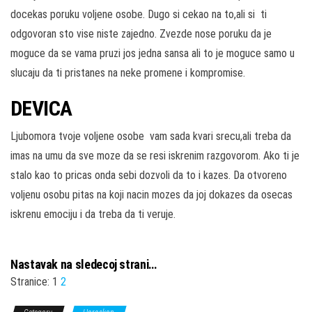
docekas poruku voljene osobe. Dugo si cekao na to,ali si ti
odgovoran sto vise niste zajedno. Zvezde nose poruku da je
moguce da se vama pruzi jos jedna sansa ali to je moguce samo u
slucaju da ti pristanes na neke promene i kompromise.
DEVICA
Ljubomora tvoje voljene osobe vam sada kvari srecu,ali treba da
imas na umu da sve moze da se resi iskrenim razgovorom. Ako ti je
stalo kao to pricas onda sebi dozvoli da to i kazes. Da otvoreno
voljenu osobu pitas na koji nacin mozes da joj dokazes da osecas
iskrenu emociju i da treba da ti veruje.
Nastavak na sledecoj strani…
Stranice:
1
2