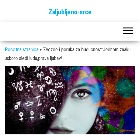
Skip
Zaljubljeno-srce
to
the
content
Početna stranica
»
Zvezde i poruka za buducnost:Jednom znaku
uskoro sledi luda,prava ljubav!