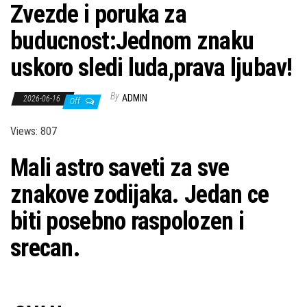
Zvezde i poruka za
buducnost:Jednom znaku
uskoro sledi luda,prava ljubav!
By
ADMIN
2026-06-16
Off
Views: 807
Mali astro saveti za sve
znakove zodijaka. Jedan ce
biti posebno raspolozen i
srecan.