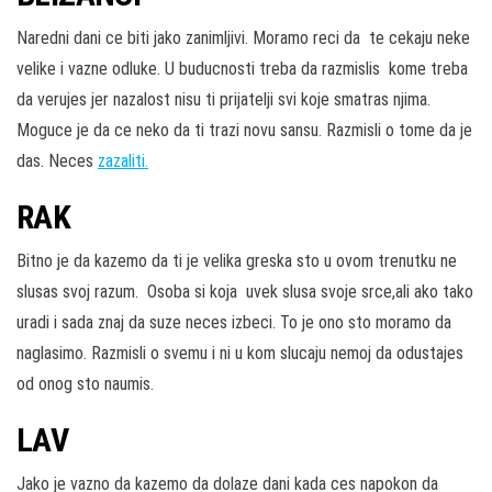
Naredni dani ce biti jako zanimljivi. Moramo reci da te cekaju neke
velike i vazne odluke. U buducnosti treba da razmislis kome treba
da verujes jer nazalost nisu ti prijatelji svi koje smatras njima.
Moguce je da ce neko da ti trazi novu sansu. Razmisli o tome da je
das. Neces
zazaliti.
RAK
Bitno je da kazemo da ti je velika greska sto u ovom trenutku ne
slusas svoj razum. Osoba si koja uvek slusa svoje srce,ali ako tako
uradi i sada znaj da suze neces izbeci. To je ono sto moramo da
naglasimo. Razmisli o svemu i ni u kom slucaju nemoj da odustajes
od onog sto naumis.
LAV
Jako je vazno da kazemo da dolaze dani kada ces napokon da