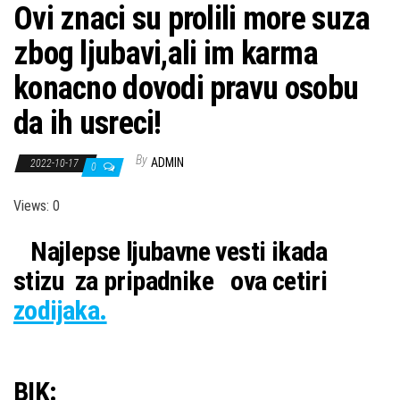
Ovi znaci su prolili more suza
zbog ljubavi,ali im karma
konacno dovodi pravu osobu
da ih usreci!
By
ADMIN
2022-10-17
0
Views: 0
Najlepse ljubavne vesti ikada
stizu za pripadnike ova cetiri
zodijaka.
BIK: