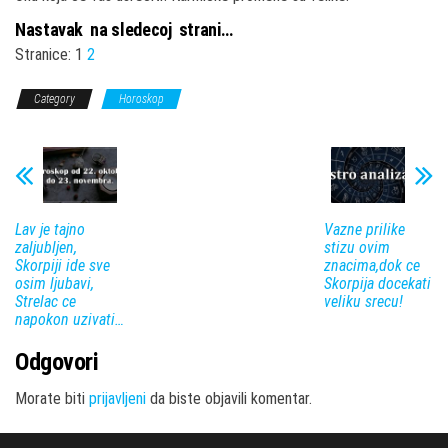
Nastavak na sledecoj strani…
Stranice:
1
2
Category
Horoskop
Lav je tajno
Vazne prilike
zaljubljen,
stizu ovim
Skorpiji ide sve
znacima,dok ce
osim ljubavi,
Skorpija docekati
Strelac ce
veliku srecu!
napokon uzivati…
Odgovori
Morate biti
prijavljeni
da biste objavili komentar.