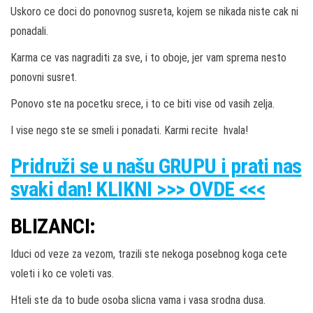
Uskoro ce doci do ponovnog susreta, kojem se nikada niste cak ni
ponadali.
Karma ce vas nagraditi za sve, i to oboje, jer vam sprema nesto
ponovni susret.
Ponovo ste na pocetku srece, i to ce biti vise od vasih zelja.
I vise nego ste se smeli i ponadati. Karmi recite hvala!
Pridruži
se u našu
GRUPU
i prati nas
svaki dan! KLIKNI >>> OVDE <<<
BLIZANCI:
Iduci od veze za vezom, trazili ste nekoga posebnog koga cete
voleti i ko ce voleti vas.
Hteli ste da to bude osoba slicna vama i vasa srodna dusa.