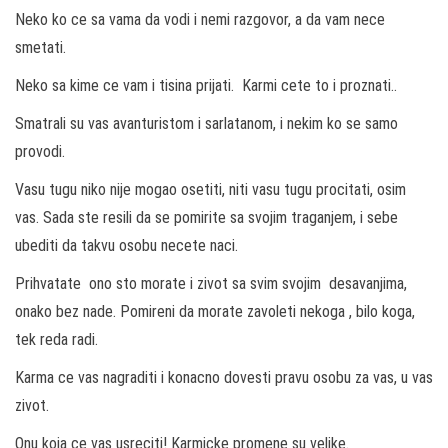
Neko ko ce sa vama da vodi i nemi razgovor, a da vam nece
smetati.
Neko sa kime ce vam i tisina prijati. Karmi cete to i proznati..
Smatrali su vas avanturistom i sarlatanom, i nekim ko se samo
provodi.
Vasu tugu niko nije mogao osetiti, niti vasu tugu procitati, osim
vas. Sada ste resili da se pomirite sa svojim traganjem, i sebe
ubediti da takvu osobu necete naci.
Prihvatate ono sto morate i zivot sa svim svojim desavanjima,
onako bez nade. Pomireni da morate zavoleti nekoga , bilo koga,
tek reda radi.
Karma ce vas nagraditi i konacno dovesti pravu osobu za vas, u vas
zivot.
Onu koja ce vas usreciti! Karmicke promene su velike.