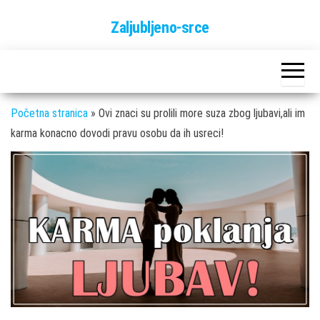
Skip
Zaljubljeno-srce
to
the
content
Početna stranica
»
Ovi znaci su prolili more suza zbog ljubavi,ali im
karma konacno dovodi pravu osobu da ih usreci!