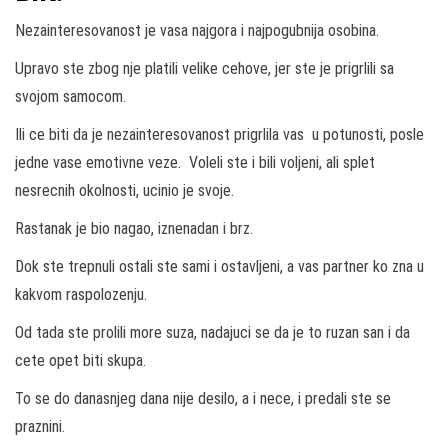
Nezainteresovanost je vasa najgora i najpogubnija osobina.
Upravo ste zbog nje platili velike cehove, jer ste je prigrlili sa
svojom samocom.
Ili ce biti da je nezainteresovanost prigrlila vas u potunosti, posle
jedne vase emotivne veze. Voleli ste i bili voljeni, ali splet
nesrecnih okolnosti, ucinio je svoje.
Rastanak je bio nagao, iznenadan i brz.
Dok ste trepnuli ostali ste sami i ostavljeni, a vas partner ko zna u
kakvom raspolozenju.
Od tada ste prolili more suza, nadajuci se da je to ruzan san i da
cete opet biti skupa.
To se do danasnjeg dana nije desilo, a i nece, i predali ste se
praznini.