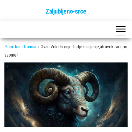
Skip
Zaljubljeno-srce
to
the
content
Početna stranica
»
Ovan:Voli da cuje tudje misljenje,ali uvek radi po
svome!