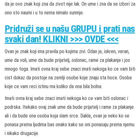
da je ovo znak koji zna da zivot nije lak. On ume i zna da se izbori za
ono sto naumi i u to nema nimalo sumnje.
Pridruži
se u našu
GRUPU
i prati nas
svaki dan! KLIKNI >>> OVDE <<<
Ovan je znak koji ima pravila po kojima zivi. Odan je, iskren, veran,
ume da voli, ume da bude prijatelj, oslonac, rame za plakanje i jos
mnogo toga. Imati ovna kraj sebe znaci imati nekoga ko ce vam biti
cist dokaz da postoje na zemlji osobe koje znaju sta hoce. Osobe
koje ce vam reci istinu ma koliko da ona bila bolna.
Imati ovna kraj sebe znaci imati nekoga ko ce vam biti oslonac i
podrska. Itekako ovaj znak ume da bude prijatelj i rame za plakanje
ali i da bude ona osoba koja slam srce. Dakle, ovan je neko ko se
ponasa prema ljudima bas onako kako se oni ponasaju prema njemu
i nikako drugacije.