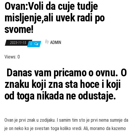
Ovan:Voli da cuje tudje
misljenje,ali uvek radi po
svome!
By
ADMIN
2023-11-15
0
Views: 0
Danas vam pricamo o ovnu. O
znaku koji zna sta hoce i koji
od toga nikada ne odustaje.
Ovan je prvi znak u zodijaku. I samim tim sto je prvi nema sumnje da
je on neko ko je svestan toga koliko vredi. Ali, moramo da kazemo