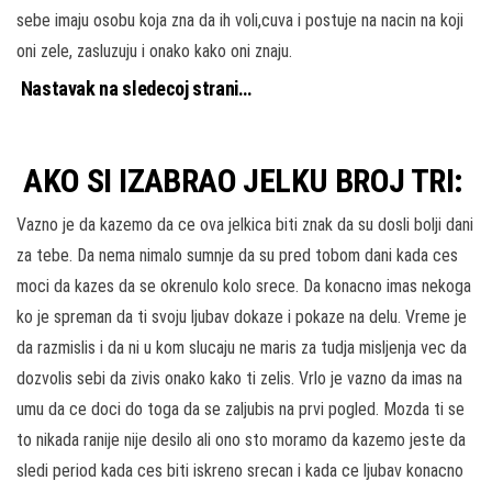
sebe imaju osobu koja zna da ih voli,cuva i postuje na nacin na koji
oni zele, zasluzuju i onako kako oni znaju.
Nastavak na sledecoj strani…
AKO SI IZABRAO JELKU BROJ TRI:
Vazno je da kazemo da ce ova jelkica biti znak da su dosli bolji dani
za tebe. Da nema nimalo sumnje da su pred tobom dani kada ces
moci da kazes da se okrenulo kolo srece. Da konacno imas nekoga
ko je spreman da ti svoju ljubav dokaze i pokaze na delu. Vreme je
da razmislis i da ni u kom slucaju ne maris za tudja misljenja vec da
dozvolis sebi da zivis onako kako ti zelis. Vrlo je vazno da imas na
umu da ce doci do toga da se zaljubis na prvi pogled. Mozda ti se
to nikada ranije nije desilo ali ono sto moramo da kazemo jeste da
sledi period kada ces biti iskreno srecan i kada ce ljubav konacno