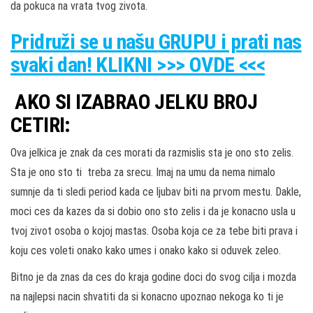
da pokuca na vrata tvog zivota.
Pridruži
se u našu
GRUPU
i prati nas
svaki dan! KLIKNI >>> OVDE <<<
AKO SI IZABRAO JELKU BROJ
CETIRI:
Ova jelkica je znak da ces morati da razmislis sta je ono sto zelis.
Sta je ono sto ti treba za srecu. Imaj na umu da nema nimalo
sumnje da ti sledi period kada ce ljubav biti na prvom mestu. Dakle,
moci ces da kazes da si dobio ono sto zelis i da je konacno usla u
tvoj zivot osoba o kojoj mastas. Osoba koja ce za tebe biti prava i
koju ces voleti onako kako umes i onako kako si oduvek zeleo.
Bitno je da znas da ces do kraja godine doci do svog cilja i mozda
na najlepsi nacin shvatiti da si konacno upoznao nekoga ko ti je