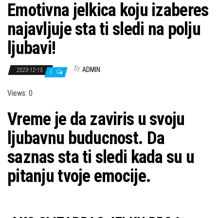
Emotivna jelkica koju izaberes
najavljuje sta ti sledi na polju
ljubavi!
By
ADMIN
2023-12-15
0
Views: 0
Vreme je da zaviris u svoju
ljubavnu buducnost. Da
saznas sta ti sledi kada su u
pitanju tvoje emocije.