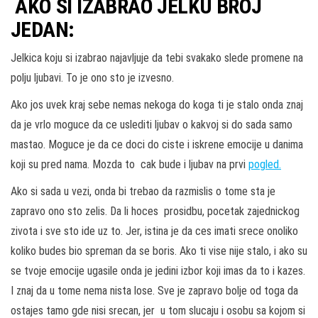
AKO SI IZABRAO JELKU BROJ
JEDAN:
Jelkica koju si izabrao najavljuje da tebi svakako slede promene na
polju ljubavi. To je ono sto je izvesno.
Ako jos uvek kraj sebe nemas nekoga do koga ti je stalo onda znaj
da je vrlo moguce da ce uslediti ljubav o kakvoj si do sada samo
mastao. Moguce je da ce doci do ciste i iskrene emocije u danima
koji su pred nama. Mozda to cak bude i ljubav na prvi
pogled.
Ako si sada u vezi, onda bi trebao da razmislis o tome sta je
zapravo ono sto zelis. Da li hoces prosidbu, pocetak zajednickog
zivota i sve sto ide uz to. Jer, istina je da ces imati srece onoliko
koliko budes bio spreman da se boris. Ako ti vise nije stalo, i ako su
se tvoje emocije ugasile onda je jedini izbor koji imas da to i kazes.
I znaj da u tome nema nista lose. Sve je zapravo bolje od toga da
ostajes tamo gde nisi srecan, jer u tom slucaju i osobu sa kojom si