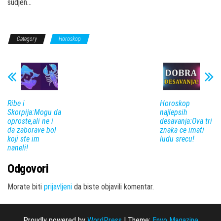
sudjen…
Category
Horoskop
Ribe i
Horoskop
Skorpija:Mogu da
najlepsih
oproste,ali ne i
desavanja:Ova tri
da zaborave bol
znaka ce imati
koji ste im
ludu srecu!
naneli!
Odgovori
Morate biti
prijavljeni
da biste objavili komentar.
Proudly powered by
WordPress
|
Theme:
Envo Magazine