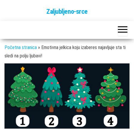
Skip
Zaljubljeno-srce
to
the
content
Početna stranica
»
Emotivna jelkica koju izaberes najavljuje sta ti
sledi na polju ljubavi!