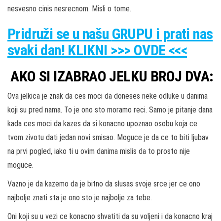
nesvesno cinis nesrecnom. Misli o tome.
Pridruži
se u našu
GRUPU
i prati nas
svaki dan! KLIKNI >>> OVDE <<<
AKO SI IZABRAO JELKU BROJ DVA:
Ova jelkica je znak da ces moci da doneses neke odluke u danima
koji su pred nama. To je ono sto moramo reci. Samo je pitanje dana
kada ces moci da kazes da si konacno upoznao osobu koja ce
tvom zivotu dati jedan novi smisao. Moguce je da ce to biti ljubav
na prvi pogled, iako ti u ovim danima mislis da to prosto nije
moguce.
Vazno je da kazemo da je bitno da slusas svoje srce jer ce ono
najbolje znati sta je ono sto je najbolje za tebe.
Oni koji su u vezi ce konacno shvatiti da su voljeni i da konacno kraj