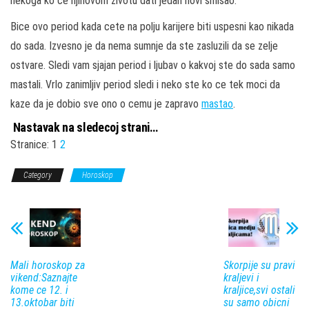
nekoga ko ce njihovom zivotu dati jedan novi smisao.
Bice ovo period kada cete na polju karijere biti uspesni kao nikada
do sada. Izvesno je da nema sumnje da ste zasluzili da se zelje
ostvare. Sledi vam sjajan period i ljubav o kakvoj ste do sada samo
mastali. Vrlo zanimljiv period sledi i neko ste ko ce tek moci da
kaze da je dobio sve ono o cemu je zapravo
mastao
.
Nastavak na sledecoj strani…
Stranice:
1
2
Category
Horoskop
Mali horoskop za
Skorpije su pravi
vikend:Saznajte
kraljevi i
kome ce 12. i
kraljice,svi ostali
13.oktobar biti
su samo obicni