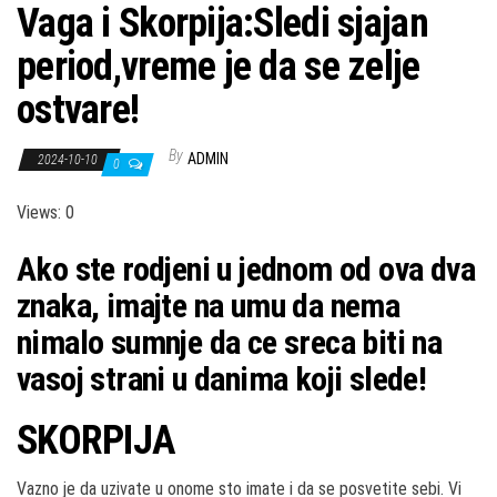
Vaga i Skorpija:Sledi sjajan
period,vreme je da se zelje
ostvare!
By
ADMIN
2024-10-10
0
Views: 0
Ako ste rodjeni u jednom od ova dva
znaka, imajte na umu da nema
nimalo sumnje da ce sreca biti na
vasoj strani u danima koji slede!
SKORPIJA
Vazno je da uzivate u onome sto imate i da se posvetite sebi. Vi