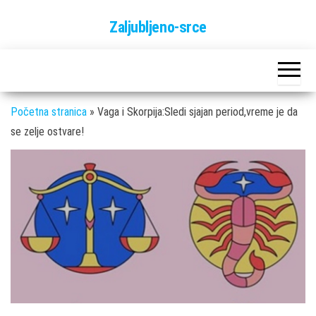
Skip
Zaljubljeno-srce
to
the
content
Početna stranica
»
Vaga i Skorpija:Sledi sjajan period,vreme je da
se zelje ostvare!