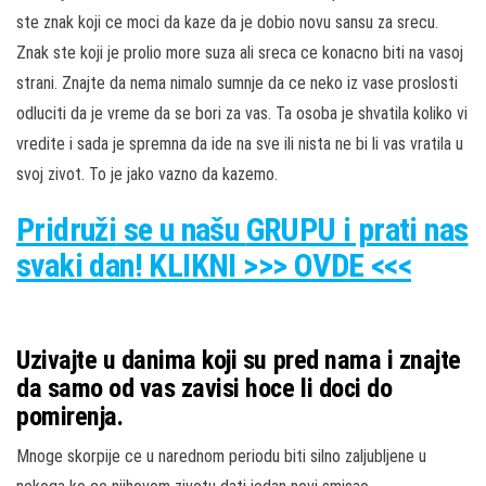
ste znak koji ce moci da kaze da je dobio novu sansu za srecu.
Znak ste koji je prolio more suza ali sreca ce konacno biti na vasoj
strani. Znajte da nema nimalo sumnje da ce neko iz vase proslosti
odluciti da je vreme da se bori za vas. Ta osoba je shvatila koliko vi
vredite i sada je spremna da ide na sve ili nista ne bi li vas vratila u
svoj zivot. To je jako vazno da kazemo.
Pridruži
se u našu
GRUPU
i prati nas
svaki dan! KLIKNI >>> OVDE <<<
Uzivajte u danima koji su pred nama i znajte
da samo od vas zavisi hoce li doci do
pomirenja.
Mnoge skorpije ce u narednom periodu biti silno zaljubljene u