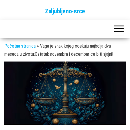
Skip
Zaljubljeno-srce
to
the
content
Početna stranica
»
Vaga je znak kojeg ocekuju najbolja dva
meseca u zivotu:Ostatak novembra i decembar ce biti sjajni!