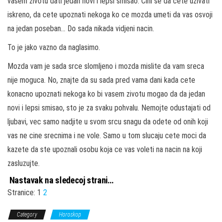
vasem zivotu dati jedan novi i lepsi smisao. Cini se da cete uzivati
iskreno, da cete upoznati nekoga ko ce mozda umeti da vas osvoji
na jedan poseban… Do sada nikada vidjeni nacin.
To je jako vazno da naglasimo.
Mozda vam je sada srce slomljeno i mozda mislite da vam sreca
nije moguca. No, znajte da su sada pred vama dani kada cete
konacno upoznati nekoga ko bi vasem zivotu mogao da da jedan
novi i lepsi smisao, sto je za svaku pohvalu. Nemojte odustajati od
ljubavi, vec samo nadjite u svom srcu snagu da odete od onih koji
vas ne cine srecnima i ne vole. Samo u tom slucaju cete moci da
kazete da ste upoznali osobu koja ce vas voleti na nacin na koji
zasluzujte.
Nastavak na sledecoj strani…
Stranice:
1
2
Category
Horoskop