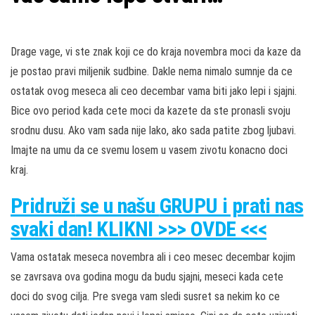
Drage vage, vi ste znak koji ce do kraja novembra moci da kaze da
je postao pravi miljenik sudbine. Dakle nema nimalo sumnje da ce
ostatak ovog meseca ali ceo decembar vama biti jako lepi i sjajni.
Bice ovo period kada cete moci da kazete da ste pronasli svoju
srodnu dusu. Ako vam sada nije lako, ako sada patite zbog ljubavi.
Imajte na umu da ce svemu losem u vasem zivotu konacno doci
kraj.
Pridruži
se u našu
GRUPU
i prati nas
svaki dan! KLIKNI >>> OVDE <<<
Vama ostatak meseca novembra ali i ceo mesec decembar kojim
se zavrsava ova godina mogu da budu sjajni, meseci kada cete
doci do svog cilja. Pre svega vam sledi susret sa nekim ko ce