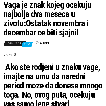
Vaga je znak kojeg ocekuju
najbolja dva meseca u
zivotu:Ostatak novembra i
decembar ce biti sjajni!
By
ADMIN
2024-11-09
0
Views: 0
Ako ste rodjeni u znaku vage,
imajte na umu da naredni
period moze da donese mnogo
toga. No, ovog puta, ocekuju
vas samo lepe stvari…