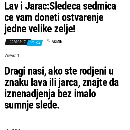
Lav i Jarac:Sledeca sedmica
ce vam doneti ostvarenje
jedne velike zelje!
By
ADMIN
2025-05-17
Off
Views: 1
Dragi nasi, ako ste rodjeni u
znaku lava ili jarca, znajte da
iznenadjenja bez imalo
sumnje slede.