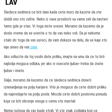
LAV
Sledeca sedmica ce biti dani kada cete moci da kazete da ste
dobili ono sto zelite. Neko iz vase proslosti sa vama zeli da nastavi
tamo gde je stao. Vi toga niste svesni. Moramo da kazemo da je
doslo vreme da se uverite u to da vas neko voli. Da je nekome
stalo do toga da vas usreci, da vam dokaze na delu, da se kaje sto
nije umeo da vas
ceni.
Ako odlucite da toj osobi date priliku, imajte na umu da ce to biti
najbolja moguca odluka, jer ako vi osecate ljubav-treba da znate
ljubav i imate.
Dalje, moramo da kazemo da ce sledeca sedmica doneti
iznenadjenja na polju karijere. Vrlo je moguce da cete dobiti priliku
da napredujete na polju posla. Mozda cete dobiti poslovnu ponudu
koja ce biti olicenje onoga o cemu ste mastali.
Nema razloga da vas bude strah. Vi ste znak zodijaka koji ce