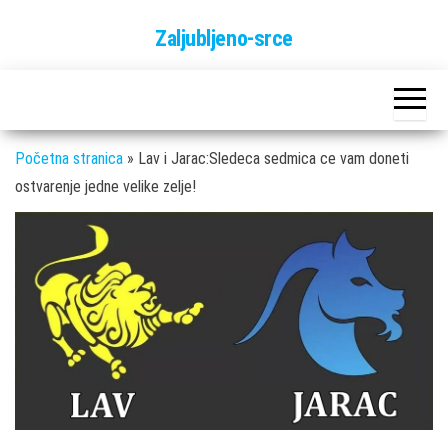
Skip
Zaljubljeno-srce
to
the
content
Početna stranica
»
Lav i Jarac:Sledeca sedmica ce vam doneti
ostvarenje jedne velike zelje!