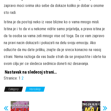
zapravo moci svima oko sebe da dokaze koliko je dobar u onome
sto radi.
Istina je da postoji neko iz vase blizine ko o vama mnogo misli.
Istina je i to da vi u nekome vidite samo prijatelja, a prava istina je
da ta osoba sa vama zeli mnogo vise od toga. Da ce vam zapravo
na pravi nacin dokazati i pokazati na delu svoju emociju. Ako
odlucite da mu date priliku, znajte da je sreca konacno na vasoj
strani. Nema razloga da vas bude strah da se prepustite i idete ka
svom cilju jer ce sledeca sedmica doneti niz desavanja.
Nastavak na sledecoj strani…
Stranice:
1
2
Category
Horoskop