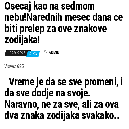
Osecaj kao na sedmom
nebu!Narednih mesec dana ce
biti prelep za ove znakove
zodijaka!
By
ADMIN
2026-07-17
0
Views: 625
Vreme je da se sve promeni, i
da sve dodje na svoje.
Naravno, ne za sve, ali za ova
dva znaka zodijaka svakako..