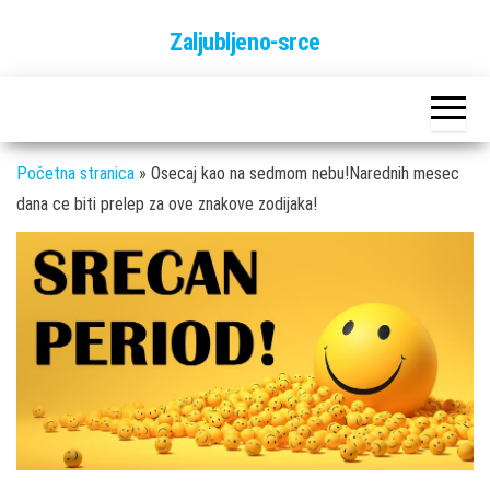
Skip
Zaljubljeno-srce
to
the
content
Početna stranica
»
Osecaj kao na sedmom nebu!Narednih mesec
dana ce biti prelep za ove znakove zodijaka!