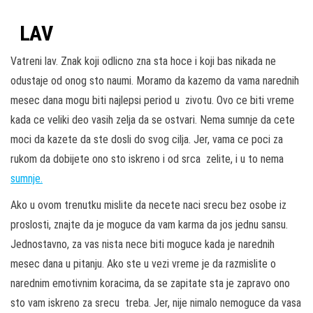
LAV
Vatreni lav. Znak koji odlicno zna sta hoce i koji bas nikada ne
odustaje od onog sto naumi. Moramo da kazemo da vama narednih
mesec dana mogu biti najlepsi period u zivotu. Ovo ce biti vreme
kada ce veliki deo vasih zelja da se ostvari. Nema sumnje da cete
moci da kazete da ste dosli do svog cilja. Jer, vama ce poci za
rukom da dobijete ono sto iskreno i od srca zelite, i u to nema
sumnje.
Ako u ovom trenutku mislite da necete naci srecu bez osobe iz
proslosti, znajte da je moguce da vam karma da jos jednu sansu.
Jednostavno, za vas nista nece biti moguce kada je narednih
mesec dana u pitanju. Ako ste u vezi vreme je da razmislite o
narednim emotivnim koracima, da se zapitate sta je zapravo ono
sto vam iskreno za srecu treba. Jer, nije nimalo nemoguce da vasa