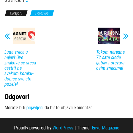
Stranice:
1
2
Category
Horoskop
Luda sreca u
Tokom naredna
najavi:Ove
72.sata slede
znakove ce sreca
ljubav i prevara
castiti na
ovim znacima!
svakom koraku-
dobice sve sto
pozele!
Odgovori
Morate biti
prijavljeni
da biste objavili komentar.
Proudly powered by
WordPress
|
Theme:
Envo Magazine