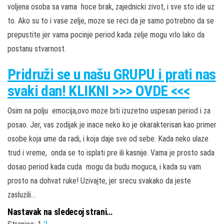
voljena osoba sa vama hoce brak, zajednicki zivot, i sve sto ide uz
to. Ako su to i vase zelje, moze se reci da je samo potrebno da se
prepustite jer vama pocinje period kada zelje mogu vrlo lako da
postanu stvarnost.
Pridruži
se u našu
GRUPU
i prati nas
svaki dan! KLIKNI >>> OVDE <<<
Osim na polju emocija,ovo moze biti izuzetno uspesan period i za
posao. Jer, vas zodijak je inace neko ko je okarakterisan kao primer
osobe koja ume da radi, i koja daje sve od sebe. Kada neko ulaze
trud i vreme, onda se to isplati pre ili kasnije. Vama je prosto sada
dosao period kada cuda mogu da budu moguca, i kada su vam
prosto na dohvat ruke! Uzivajte, jer srecu svakako da jeste
zasluzili…
Nastavak na sledecoj strani…