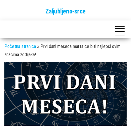
Skip
Zaljubljeno-srce
to
the
content
Početna stranica
»
Prvi dani meseca marta ce biti najlepsi ovim
znacima zodijaka!