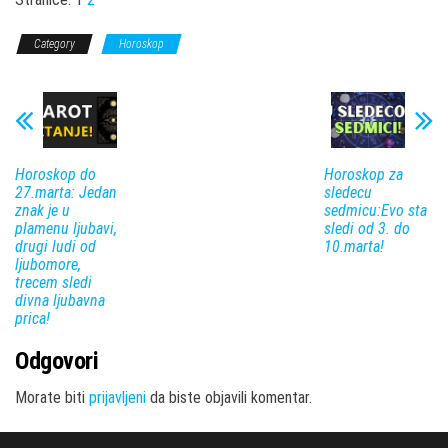
Category
Horoskop
Horoskop do
Horoskop za
27.marta: Jedan
sledecu
znak je u
sedmicu:Evo sta
plamenu ljubavi,
sledi od 3. do
drugi ludi od
10.marta!
ljubomore,
trecem sledi
divna ljubavna
prica!
Odgovori
Morate biti
prijavljeni
da biste objavili komentar.