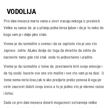
VODOLIJA
Prvi dani meseca marta vama u zivot vracaju nekoga iz proslosti.
Velike su sanse da je u pitanju jedna bivsa ljubav i da je to neko do
koga vam je i dalje jako stalo.
Vreme je da razmislite o svemu i da se zapitate sta je ono sto
zapravo zelite. Ali,ako dodje do toga da shvatite da zelite da
nastavite tamo gde ste stali onda to jednostavno i uradite.
Vreme je da razmislite o tome da prestanete kriti svoje emocije i
da toj osobi kazete sve ono sto mislite i sve sto vam ja na dusi. U
tome nema nista lose,cak ni ako predjete preko ponosa ili ega jer
cete zauzvrat dobiti svoju srecu a to je jedino sto je iskreno vazno
i bitno.
Sada ce prvi dani meseca doneti mogucnost ostvarenja velike