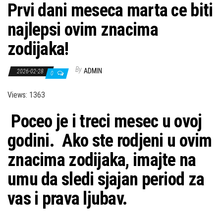
Prvi dani meseca marta ce biti
najlepsi ovim znacima
zodijaka!
By
ADMIN
2026-02-28
0
Views: 1363
Poceo je i treci mesec u ovoj
godini. Ako ste rodjeni u ovim
znacima zodijaka, imajte na
umu da sledi sjajan period za
vas i prava ljubav.