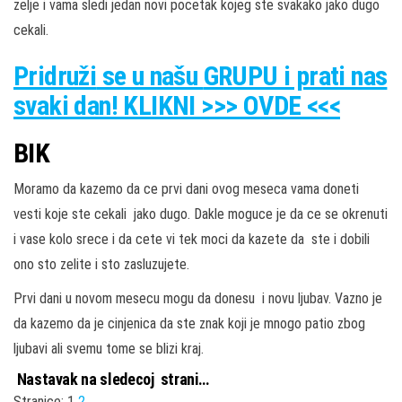
zelje i vama sledi jedan novi pocetak kojeg ste svakako jako dugo
cekali.
Pridruži
se u našu
GRUPU
i prati nas
svaki dan! KLIKNI >>> OVDE <<<
BIK
Moramo da kazemo da ce prvi dani ovog meseca vama doneti
vesti koje ste cekali jako dugo. Dakle moguce je da ce se okrenuti
i vase kolo srece i da cete vi tek moci da kazete da ste i dobili
ono sto zelite i sto zasluzujete.
Prvi dani u novom mesecu mogu da donesu i novu ljubav. Vazno je
da kazemo da je cinjenica da ste znak koji je mnogo patio zbog
ljubavi ali svemu tome se blizi kraj.
Nastavak na sledecoj strani…
Stranice:
1
2