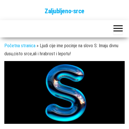
Skip
Zaljubljeno-srce
to
the
content
Početna stranica
»
Ljudi cije ime pocinje na slovo S: Imaju divnu
dusu,cisto srce,ali i hrabrost i lepotu!