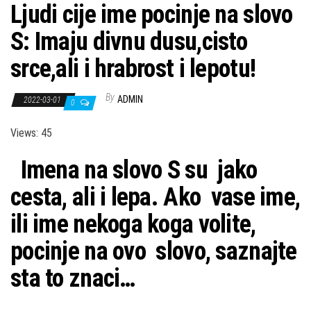
Ljudi cije ime pocinje na slovo
S: Imaju divnu dusu,cisto
srce,ali i hrabrost i lepotu!
By
ADMIN
2022-03-01
0
Views: 45
Imena na slovo S su jako
cesta, ali i lepa. Ako vase ime,
ili ime nekoga koga volite,
pocinje na ovo slovo, saznajte
sta to znaci…