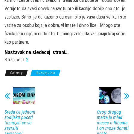
karmu i zelite uvek i u svakom trenutku da budete dobar covek.
Verujete da svaki covek na svetu pre ili kasnije dobije ono sto je
zasluzio. Bitno je da kazemo da osim sto je vasa dusa velika i sto
vazite za osobu koja je dobra, vi imate i divno lice. Mnogo ste
fizicki lepi i nije ni cudo sto bi mnogi zeleli da vas imaju kraj sebe
kao partnera.
Nastavak na sledecoj strani…
Stranice:
1
2
Category
Uncategorized
Sreda ce jednom
Ovog drugog
zodijaku poceti
marta je mlad
tuzno,ali ce se
mesec u Ribama
zavrsiti
i on moze doneti
savrseno!
nesto