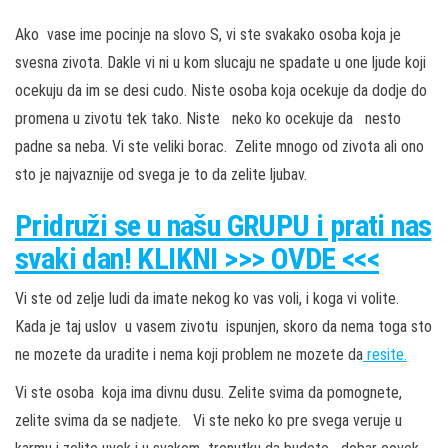
Ako vase ime pocinje na slovo S, vi ste svakako osoba koja je
svesna zivota. Dakle vi ni u kom slucaju ne spadate u one ljude koji
ocekuju da im se desi cudo. Niste osoba koja ocekuje da dodje do
promena u zivotu tek tako. Niste neko ko ocekuje da nesto
padne sa neba. Vi ste veliki borac. Zelite mnogo od zivota ali ono
sto je najvaznije od svega je to da zelite ljubav.
Pridruži
se u našu
GRUPU
i prati nas
svaki dan! KLIKNI >>> OVDE <<<
Vi ste od zelje ludi da imate nekog ko vas voli, i koga vi volite.
Kada je taj uslov u vasem zivotu ispunjen, skoro da nema toga sto
ne mozete da uradite i nema koji problem ne mozete da
resite.
Vi ste osoba koja ima divnu dusu. Zelite svima da pomognete,
zelite svima da se nadjete. Vi ste neko ko pre svega veruje u