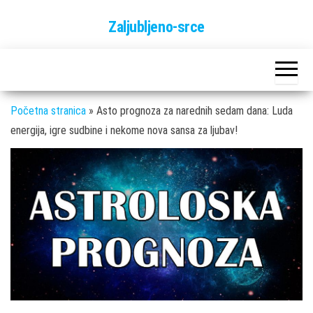
Skip
Zaljubljeno-srce
to
the
content
Početna stranica
»
Asto prognoza za narednih sedam dana: Luda
energija, igre sudbine i nekome nova sansa za ljubav!