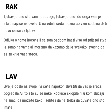
RAK
Ljubav je ono sto vam nedostaje, ljubav je ono do cega vam je
stalo najvise na svetu. U narednih sedam dana ce vam sudbina dati
novu sansu za ljubav.
Odluka o tome hocete li sa tom osobom imati vise od prijateljstva
je samo na vama ali moramo da kazemo da je svakako izvesno da
se tu krije vasa sreca.
LAV
Sve je doslo na svoje i vi cete napokon shvatiti da vas je sreca
pogledala.Ali to sto su se neke kockice sklopile ni u kom slucaju
ne znaci da mozete kako zelite i da ne treba da cuvate ono sto
imate.