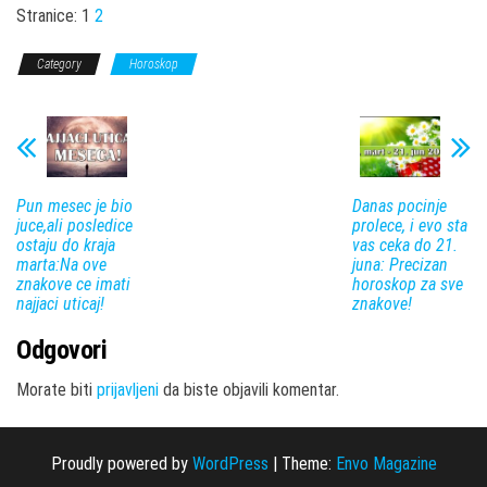
Stranice:
1
2
Category
Horoskop
Pun mesec je bio
Danas pocinje
juce,ali posledice
prolece, i evo sta
ostaju do kraja
vas ceka do 21.
marta:Na ove
juna: Precizan
znakove ce imati
horoskop za sve
najjaci uticaj!
znakove!
Odgovori
Morate biti
prijavljeni
da biste objavili komentar.
Proudly powered by
WordPress
|
Theme:
Envo Magazine