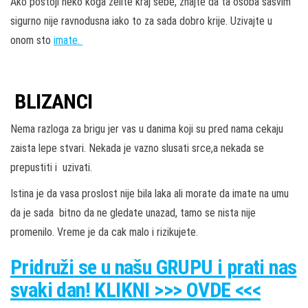
Ako postoji neko koga zelite kraj sebe, znajte da ta osoba sasvim
sigurno nije ravnodusna iako to za sada dobro krije. Uzivajte u
onom sto
imate.
BLIZANCI
Nema razloga za brigu jer vas u danima koji su pred nama cekaju
zaista lepe stvari. Nekada je vazno slusati srce,a nekada se
prepustiti i uzivati.
Istina je da vasa proslost nije bila laka ali morate da imate na umu
da je sada bitno da ne gledate unazad, tamo se nista nije
promenilo. Vreme je da cak malo i rizikujete.
Pridruži
se u našu
GRUPU
i prati nas
svaki dan! KLIKNI >>> OVDE <<<