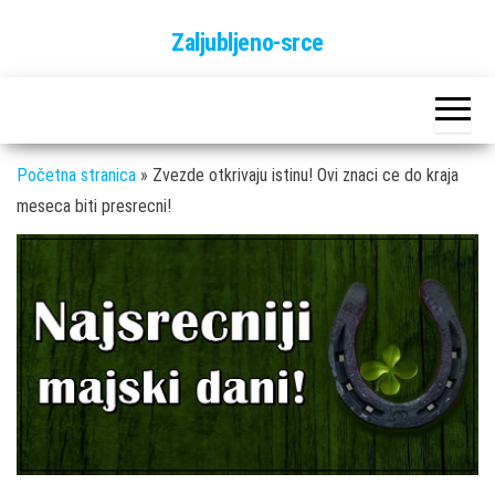
Skip
Zaljubljeno-srce
to
the
content
Početna stranica
»
Zvezde otkrivaju istinu! Ovi znaci ce do kraja
meseca biti presrecni!