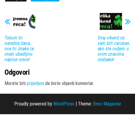
Tokom tri
Ovaj vikend ce
naredna dana,
vam biti caroban,
ova tri znaka ce
ako ste rodjeni u
imati ubedljivo
ovim znacima
najvise srece!
zodijaka!
Odgovori
Morate biti
prijavljeni
da biste objavili komentar.
Proudly powered by
WordPress
|
Theme:
Envo Magazine