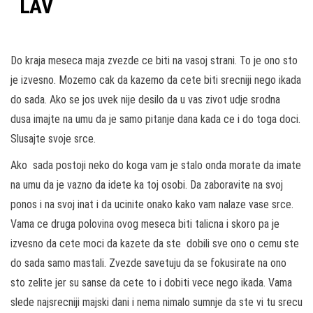
LAV
Do kraja meseca maja zvezde ce biti na vasoj strani. To je ono sto
je izvesno. Mozemo cak da kazemo da cete biti srecniji nego ikada
do sada. Ako se jos uvek nije desilo da u vas zivot udje srodna
dusa imajte na umu da je samo pitanje dana kada ce i do toga doci.
Slusajte svoje srce.
Ako sada postoji neko do koga vam je stalo onda morate da imate
na umu da je vazno da idete ka toj osobi. Da zaboravite na svoj
ponos i na svoj inat i da ucinite onako kako vam nalaze vase srce.
Vama ce druga polovina ovog meseca biti talicna i skoro pa je
izvesno da cete moci da kazete da ste dobili sve ono o cemu ste
do sada samo mastali. Zvezde savetuju da se fokusirate na ono
sto zelite jer su sanse da cete to i dobiti vece nego ikada. Vama
slede najsrecniji majski dani i nema nimalo sumnje da ste vi tu srecu