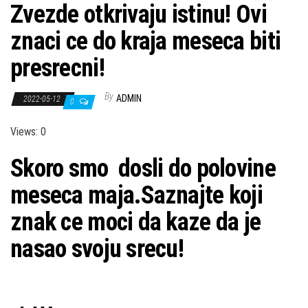
Zvezde otkrivaju istinu! Ovi
znaci ce do kraja meseca biti
presrecni!
By
ADMIN
2022-05-12
0
Views: 0
Skoro smo dosli do polovine
meseca maja.Saznajte koji
znak ce moci da kaze da je
nasao svoju srecu!