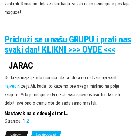
zasluzili. Konacno dolaze dani kada za vas i ono nemoguce postaje
moguce!
Pridruži
se u našu
GRUPU
i prati nas
svaki dan! KLIKNI >>> OVDE <<<
JARAC
Do kraja maja je vrlo moguce da ce doci do ostvarenja vasih
najvecih
zelja.Ali, kada to kazemo pre svega mislimo na polje
karijere. Vrlo je moguce da ce se vasi snovi ostvariti i da cete
dobiti sve ono o cemu ste do sada samo mastali.
Nastavak na sledecoj strani…
Stranice:
1
2
Category
Uncategorized