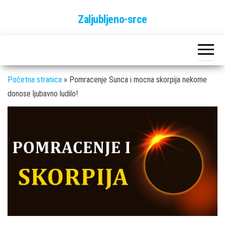
Skip
Zaljubljeno-srce
to
the
content
Početna stranica
»
Pomracenje Sunca i mocna skorpija nekome
donose ljubavno ludilo!