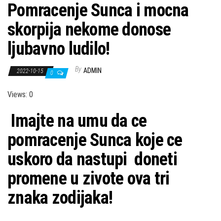
Pomracenje Sunca i mocna
skorpija nekome donose
ljubavno ludilo!
By
ADMIN
2022-10-15
0
Views: 0
Imajte na umu da ce
pomracenje Sunca koje ce
uskoro da nastupi doneti
promene u zivote ova tri
znaka zodijaka!