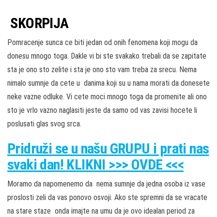
SKORPIJA
Pomracenje sunca ce biti jedan od onih fenomena koji mogu da
donesu mnogo toga. Dakle vi bi ste svakako trebali da se zapitate
sta je ono sto zelite i sta je ono sto vam treba za srecu. Nema
nimalo sumnje da cete u danima koji su u nama morati da donesete
neke vazne odluke. Vi cete moci mnogo toga da promenite ali ono
sto je vrlo vazno naglasiti jeste da samo od vas zavisi hocete li
poslusati glas svog srca.
Pridruži
se u našu
GRUPU
i prati nas
svaki dan! KLIKNI >>> OVDE <<<
Moramo da napomenemo da nema sumnje da jedna osoba iz vase
proslosti zeli da vas ponovo osvoji. Ako ste spremni da se vracate
na stare staze onda imajte na umu da je ovo idealan period za