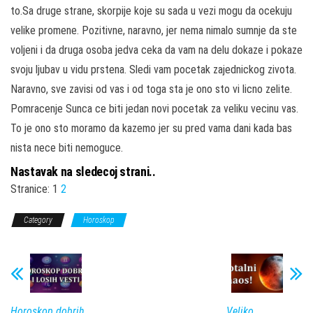
to.Sa druge strane, skorpije koje su sada u vezi mogu da ocekuju
velike promene. Pozitivne, naravno, jer nema nimalo sumnje da ste
voljeni i da druga osoba jedva ceka da vam na delu dokaze i pokaze
svoju ljubav u vidu prstena. Sledi vam pocetak zajednickog zivota.
Naravno, sve zavisi od vas i od toga sta je ono sto vi licno zelite.
Pomracenje Sunca ce biti jedan novi pocetak za veliku vecinu vas.
To je ono sto moramo da kazemo jer su pred vama dani kada bas
nista nece biti nemoguce.
Nastavak na sledecoj strani..
Stranice:
1
2
Category
Horoskop
Horoskop dobrih
Veliko