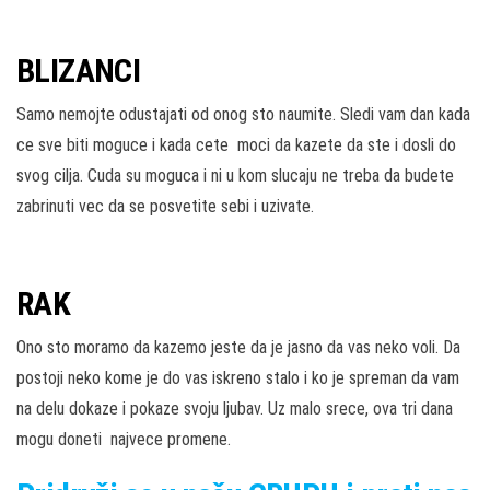
BLIZANCI
Samo nemojte odustajati od onog sto naumite. Sledi vam dan kada
ce sve biti moguce i kada cete moci da kazete da ste i dosli do
svog cilja. Cuda su moguca i ni u kom slucaju ne treba da budete
zabrinuti vec da se posvetite sebi i uzivate.
RAK
Ono sto moramo da kazemo jeste da je jasno da vas neko voli. Da
postoji neko kome je do vas iskreno stalo i ko je spreman da vam
na delu dokaze i pokaze svoju ljubav. Uz malo srece, ova tri dana
mogu doneti najvece promene.