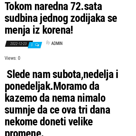
Tokom naredna 72.sata
sudbina jednog zodijaka se
menja iz korena!
By
ADMIN
2022-12-23
0
Views: 0
Slede nam subota,nedelja i
ponedeljak.Moramo da
kazemo da nema nimalo
sumnje da ce ova tri dana
nekome doneti velike
promene.