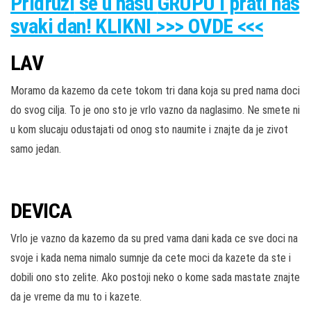
Pridruži
se u našu
GRUPU
i prati nas
svaki dan! KLIKNI >>> OVDE <<<
LAV
Moramo da kazemo da cete tokom tri dana koja su pred nama doci
do svog cilja. To je ono sto je vrlo vazno da naglasimo. Ne smete ni
u kom slucaju odustajati od onog sto naumite i znajte da je zivot
samo jedan.
DEVICA
Vrlo je vazno da kazemo da su pred vama dani kada ce sve doci na
svoje i kada nema nimalo sumnje da cete moci da kazete da ste i
dobili ono sto zelite. Ako postoji neko o kome sada mastate znajte
da je vreme da mu to i kazete.