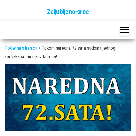
Skip
Zaljubljeno-srce
to
the
content
Početna stranica
»
Tokom naredna 72.sata sudbina jednog
zodijaka se menja iz korena!