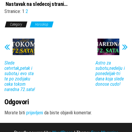
Nastavak na sledecoj strani…
Stranice:
1
2
Category
Horoskop
Slede
Astro za
cetvrtak,petak i
subotu,nedelju i
subota,i evo sta
ponedeljak-tri
te po zodijaku
dana koja slede
ceka tokom
donose cudo!
naredna 72.sata!
Odgovori
Morate biti
prijavljeni
da biste objavili komentar.