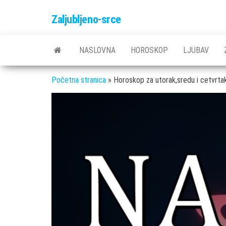
Skip
Zaljubljeno-srce
to
the
content
NASLOVNA
HOROSKOP
LJUBAV
Početna stranica
»
Horoskop za utorak,sredu i cetvrt