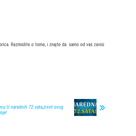
rica. Razmislite o tome, i znajte da samo od vas zavisi
ecu:U narednih 72.sata,zivot ovog
nja!