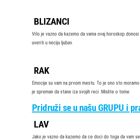
BLIZANCI
Vrlo je vazno da kazemo da vama ovaj horoskop donosi l
uveriti u neciju ljubav.
RAK
Emocije su vam na prvom mestu. To je ono sto moramo re
je spreman da stane iza svojih reci. Mislite o tome.
Pridruži
se u našu
GRUPU
i p
LAV
Jako je vazno da kazemo da ce doci do toga da vam se 