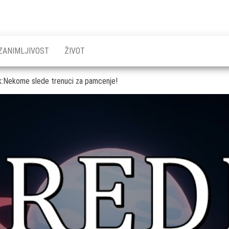
ZANIMLJIVOST
ŽIVOT
ak:Nekome slede trenuci za pamcenje!