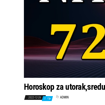
Horoskop za utorak,sredu
By
ADMIN
2022-12-26
0