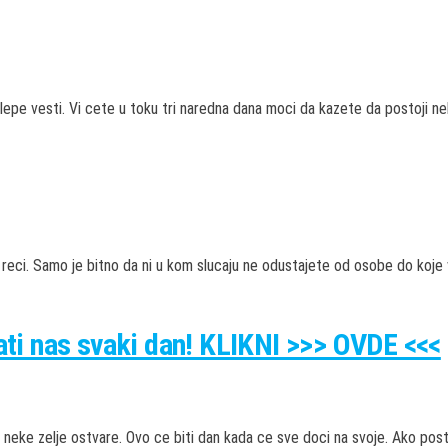
epe vesti. Vi cete u toku tri naredna dana moci da kazete da postoji ne
ci. Samo je bitno da ni u kom slucaju ne odustajete od osobe do koje v
rati nas svaki dan! KLIKNI >>> OVDE <<<
neke zelje ostvare. Ovo ce biti dan kada ce sve doci na svoje. Ako pos