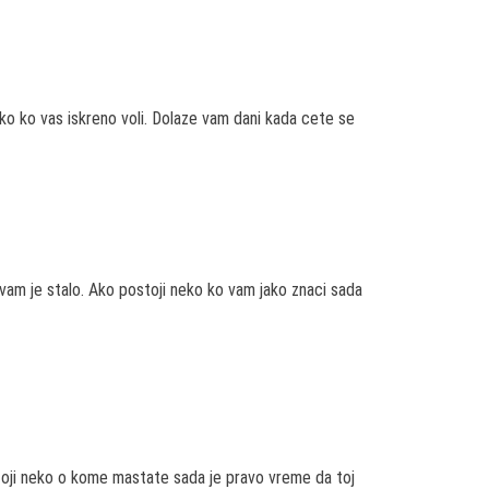
ko ko vas iskreno voli. Dolaze vam dani kada cete se
am je stalo. Ako postoji neko ko vam jako znaci sada
toji neko o kome mastate sada je pravo vreme da toj