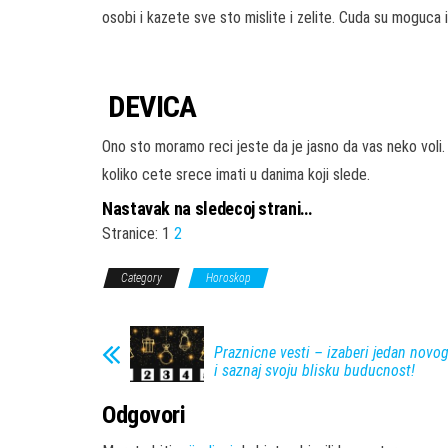
osobi i kazete sve sto mislite i zelite. Cuda su moguca 
DEVICA
Ono sto moramo reci jeste da je jasno da vas neko voli.
koliko cete srece imati u danima koji slede.
Nastavak na sledecoj strani…
Stranice:
1
2
Category
Horoskop
Praznicne vesti – izaberi jedan novo
i saznaj svoju blisku buducnost!
Odgovori