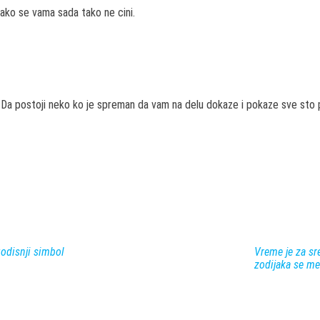
iako se vama sada tako ne cini.
 Da postoji neko ko je spreman da vam na delu dokaze i pokaze sve sto p
godisnji simbol
Vreme je za sr
zodijaka se me