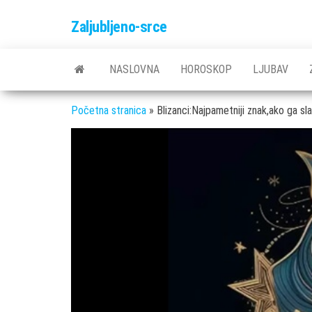
Skip
Zaljubljeno-srce
to
the
content
NASLOVNA
HOROSKOP
LJUBAV
Početna stranica
»
Blizanci:Najpametniji znak,ako ga sl