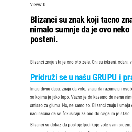
Views: 0
Blizanci su znak koji tacno z
nimalo sumnje da je ovo neko k
posteni.
Blizanci znaju sta je ono sto zele. Oni su iskreni, odani
Pridruži
se u našu
GRUPU
i p
Imaju divnu dusu, znaju da vole, znaju da razumeju i osob
sa kojima je jako lepo. Vazno je da kazemo da nema nim
smisao za glumu. No, ne samo to. Blizanci znaju i umeju
naci nacina da se fokusiraju za ono do cega im je stalo.
Blizanci su dokaz da postoje ljudi koje vole svim srcem. B