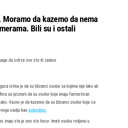
bije. Moramo da kazemo da nema
merama. Bili su i ostali
nage da izdrze sve sto ih zadesi.
uca istina je da su blizanci osobe sa kojima nije lako ali
ora se priznati da su osobe koje imaju fantastican
 tako. Vazno je da kazemo da su blizanci osobe koje ce
 svega izadju kao
pobednici.
acno znaju sta je ono sto hoce. Imati osobu rodjenu u