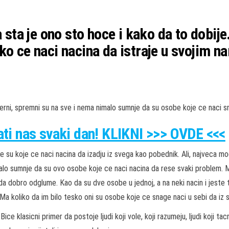
na sta je ono sto hoce i kako da to do
o ce naci nacina da istraje u svojim na
, verni, spremni su na sve i nema nimalo sumnje da su osobe koje ce naci s
rati nas svaki dan! KLIKNI >>> OVDE <<<
e su koje ce naci nacina da izadju iz svega kao pobednik. Ali, najveca mog
alo sumnje da su ovo osobe koje ce naci nacina da rese svaki problem. M
 da dobro odglume. Kao da su dve osobe u jednoj, a na neki nacin i jeste
 Ma koliko da im bilo tesko oni su osobe koje ce snage naci u sebi da iz
ice klasicni primer da postoje ljudi koji vole, koji razumeju, ljudi koji t