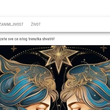
ZANIMLJIVOST
ŽIVOT
azete sve ce istog trenutka shvatiti!