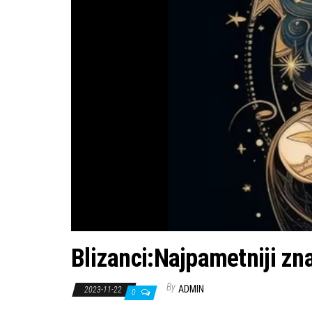
Blizanci:Najpametniji zna
By
ADMIN
2023-11-22
0