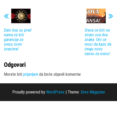
Dani koji su pred
Sreca ce biti na
nama ce biti
strani ova dva
garancija za
znaka: Oni ce
srecu ovim
moci da kazu da
znacima!
imaju novu
sansu za srecu!
Odgovori
Morate biti
prijavljeni
da biste objavili komentar.
Proudly powered by
WordPress
|
Theme:
Envo Magazine