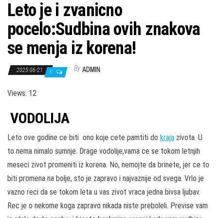
Leto je i zvanicno
pocelo:Sudbina ovih znakova
se menja iz korena!
By
ADMIN
2025-06-21
0
Views: 12
VODOLIJA
Leto ove godine ce biti ono koje cete pamtiti do
kraja
zivota. U
to nema nimalo sumnje. Drage vodolije,vama ce se tokom letnjih
meseci zivot promeniti iz korena. No, nemojte da brinete, jer ce to
biti promena na bolje, sto je zapravo i najvaznije od svega. Vrlo je
vazno reci da se tokom leta u vas zivot vraca jedna bivsa ljubav.
Rec je o nekome koga zapravo nikada niste preboleli. Previse vam