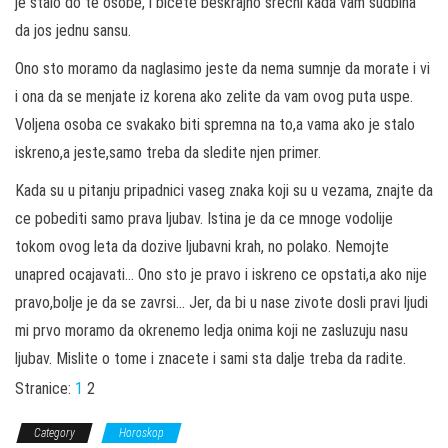
je stalo do te osobe, i bicete beskrajno srecni kada vam sudbina
da jos jednu sansu.
Ono sto moramo da naglasimo jeste da nema sumnje da morate i vi
i ona da se menjate iz korena ako zelite da vam ovog puta uspe.
Voljena osoba ce svakako biti spremna na to,a vama ako je stalo
iskreno,a jeste,samo treba da sledite njen primer.
Kada su u pitanju pripadnici vaseg znaka koji su u vezama, znajte da
ce pobediti samo prava ljubav. Istina je da ce mnoge vodolije
tokom ovog leta da dozive ljubavni krah, no polako. Nemojte
unapred ocajavati… Ono sto je pravo i iskreno ce opstati,a ako nije
pravo,bolje je da se zavrsi… Jer, da bi u nase zivote dosli pravi ljudi
mi prvo moramo da okrenemo ledja onima koji ne zasluzuju nasu
ljubav. Mislite o tome i znacete i sami sta dalje treba da radite.
Stranice:
1
2
Category
Horoskop