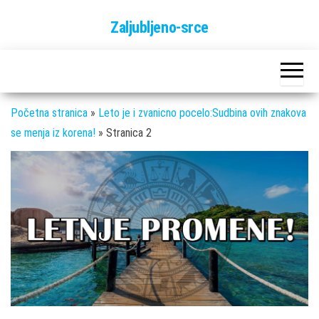
Skip
Zaljubljeno-srce
to
the
content
Početna stranica
»
Leto je i zvanicno pocelo:Sudbina ovih znakova
se menja iz korena!
»
Stranica 2