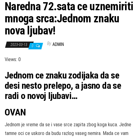
Naredna 72.sata ce uznemiriti
mnoga srca:Jednom znaku
nova ljubav!
By
ADMIN
2023-03-13
0
Views: 0
Jednom ce znaku zodijaka da se
desi nesto prelepo, a jasno da se
radi o novoj ljubavi…
OVAN
Jednom je vreme da se i vase srce zapita zbog koga kuca. Jedne
tamne oci ce uskoro da budu razlog vaseg nemira. Mada ce vam