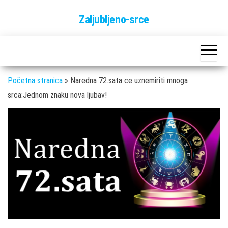
Skip
Zaljubljeno-srce
to
the
content
Početna stranica
»
Naredna 72.sata ce uznemiriti mnoga
srca:Jednom znaku nova ljubav!