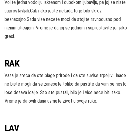
Volite jednu vodoliju iskrenom i dubokom ljubavlju, pa joj se niste
suprostavljali.Cak i ako jeste nekada,to je bilo skroz
beznacajno.Sada vise necete moci da stojite ravnodusno pod
njenim uticajem. Vreme je da joj se jednom i suprostavite jer jako
gresi.
RAK
Vasa je sreca da ste blage prirode i da ste suvise trpeljivi. Inace
ne biste mogli da se zanesete toliko da pustite da vam se nesto
lose desava idalje. Sto ste pustali, bilo je i vise nece biti tako.
Vreme je da ovih dana uzmete zivot u svoje ruke.
LAV