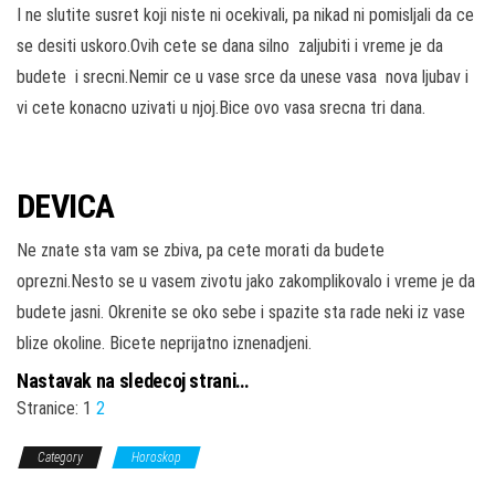
I ne slutite susret koji niste ni ocekivali, pa nikad ni pomisljali da ce
se desiti uskoro.Ovih cete se dana silno zaljubiti i vreme je da
budete i srecni.Nemir ce u vase srce da unese vasa nova ljubav i
vi cete konacno uzivati u njoj.Bice ovo vasa srecna tri dana.
DEVICA
Ne znate sta vam se zbiva, pa cete morati da budete
oprezni.Nesto se u vasem zivotu jako zakomplikovalo i vreme je da
budete jasni. Okrenite se oko sebe i spazite sta rade neki iz vase
blize okoline. Bicete neprijatno iznenadjeni.
Nastavak na sledecoj strani…
Stranice:
1
2
Category
Horoskop