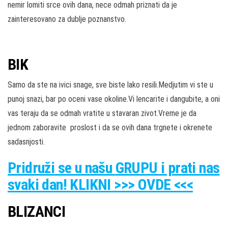
nemir lomiti srce ovih dana, nece odmah priznati da je
zainteresovano za dublje poznanstvo.
BIK
Samo da ste na ivici snage, sve biste lako resili.Medjutim vi ste u
punoj snazi, bar po oceni vase okoline.Vi lencarite i dangubite, a oni
vas teraju da se odmah vratite u stavaran zivot.Vreme je da
jednom zaboravite proslost i da se ovih dana trgnete i okrenete
sadasnjosti.
Pridruži
se u našu
GRUPU
i prati nas
svaki dan! KLIKNI >>> OVDE <<<
BLIZANCI