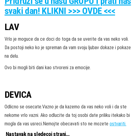
Pridruži
se u našu
GRUPU
i prati nas
svaki dan! KLIKNI >>> OVDE <<<
LAV
Vrlo je moguce da ce doci do toga da se uverite da vas neko voli.
Da postoji neko ko je spreman da vam svoju ljubav dokaze i pokaze
na delu.
Ovo bi mogli biti dani kao stvoreni za emocije.
DEVICA
Odlicno se osecate.Vazno je da kazemo da vas neko voli i da ste
nekome vrlo vazni. Ako odlucite da toj osobi date priliku itekako bi
mogla da vas usreci.Nemojte obecavati sto ne mozete
ostvariti.
Nastavak na sledecoj strani…