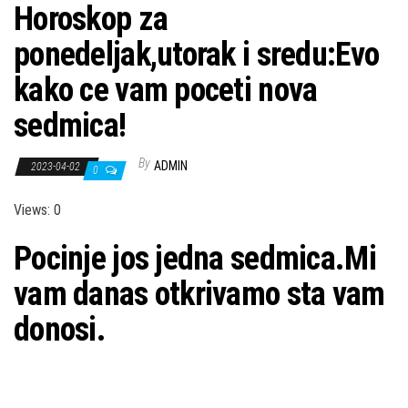
Horoskop za
ponedeljak,utorak i sredu:Evo
kako ce vam poceti nova
sedmica!
By
ADMIN
2023-04-02
0
Views: 0
Pocinje jos jedna sedmica.Mi
vam danas otkrivamo sta vam
donosi.