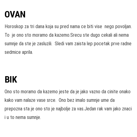
OVAN
Horoskop za tri dana koja su pred nama ce biti vise nego povoljan.
To je ono sto moramo da kazemo.Srecu ste dugo cekali ali nema
sumnje da ste je zasluzili. Sledi vam zaista lep pocetak prve radne
sedmice aprila.
BIK
Ono sto moramo da kazemo jeste da je jako vazno da cinite onako
kako vam nalaze vase srce. Ono bez imalo sumnje ume da
prepozna sta je ono sto je najbolje za vas.Jedan rak vam jako znaci
i u to nema sumnje.