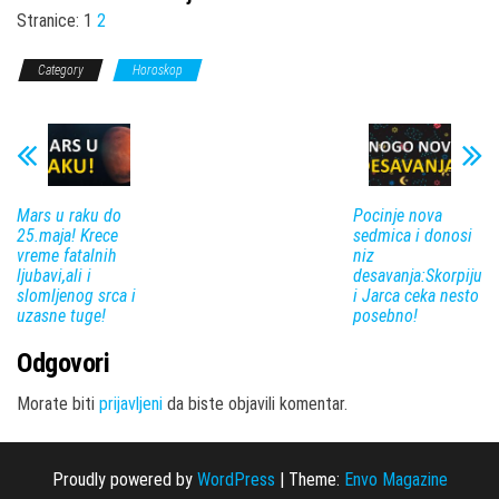
Stranice:
1
2
Category
Horoskop
Mars u raku do
Pocinje nova
25.maja! Krece
sedmica i donosi
vreme fatalnih
niz
ljubavi,ali i
desavanja:Skorpiju
slomljenog srca i
i Jarca ceka nesto
uzasne tuge!
posebno!
Odgovori
Morate biti
prijavljeni
da biste objavili komentar.
Proudly powered by
WordPress
|
Theme:
Envo Magazine