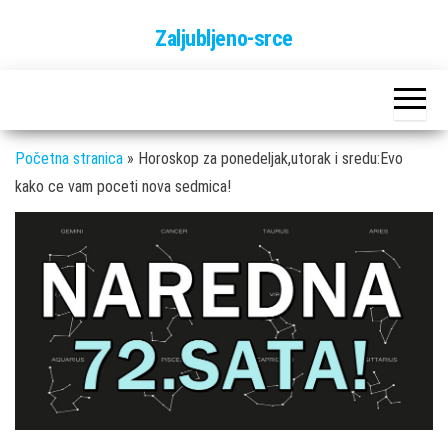
Skip
Zaljubljeno-srce
to
the
content
Početna stranica
»
Horoskop za ponedeljak,utorak i sredu:Evo
kako ce vam poceti nova sedmica!