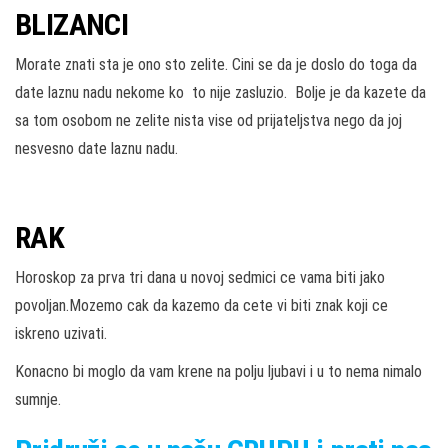
BLIZANCI
Morate znati sta je ono sto zelite. Cini se da je doslo do toga da
date laznu nadu nekome ko to nije zasluzio. Bolje je da kazete da
sa tom osobom ne zelite nista vise od prijateljstva nego da joj
nesvesno date laznu nadu.
RAK
Horoskop za prva tri dana u novoj sedmici ce vama biti jako
povoljan.Mozemo cak da kazemo da cete vi biti znak koji ce
iskreno uzivati.
Konacno bi moglo da vam krene na polju ljubavi i u to nema nimalo
sumnje.