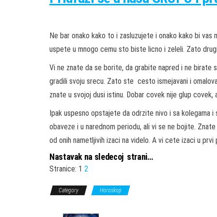
Ne bar onako kako to i zasluzujete i onako kako bi vas m
uspete u mnogo cemu sto biste licno i zeleli. Zato drug
Vi ne znate da se borite, da grabite napred i ne birate 
gradili svoju srecu. Zato ste cesto ismejavani i omalovaz
znate u svojoj dusi istinu. Dobar covek nije glup covek, a
Ipak uspesno opstajete da odrzite nivo i sa kolegama i
obaveze i u narednom periodu, ali vi se ne bojite. Znate
od onih nametljivih izaci na videlo. A vi cete izaci u prvi 
Nastavak na sledecoj strani…
Stranice:
1
2
Category
Horoskop