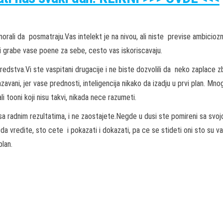
orali da posmatraju.Vas intelekt je na nivou, ali niste previse ambicioz
i grabe vase poene za sebe, cesto vas iskoriscavaju.
sredstva.Vi ste vaspitani drugacije i ne biste dozvolili da neko zaplace 
avani, jer vase prednosti, inteligencija nikako da izadju u prvi plan. Mno
li tooni koji nisu takvi, nikada nece razumeti.
 sa radnim rezultatima, i ne zaostajete.Negde u dusi ste pomireni sa svo
 da vredite, sto cete i pokazati i dokazati, pa ce se stideti oni sto su v
plan.