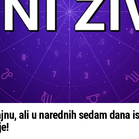
jnu, ali u narednih sedam dana is
je!