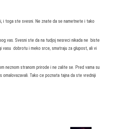
ni, i toga ste svesni. Ne znate da se nametnete i tako
zbog vas. Svesni ste da na tudjoj nesreci nikada ne biste
gi vasu dobrotu i meko srce, smatraju za glupost, ali vi
jom neznom stranom prirode i ne zalite se. Pred vama su
as omalovazavali. Tako ce poznata tajna da ste vredniji