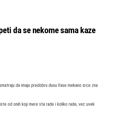
 uspeti da se nekome sama kaze
 koje smatraju da imaju predobru dusu.Vase mekano srce zna
iste od onih koji mere sta rade i koliko rade, vec uvek