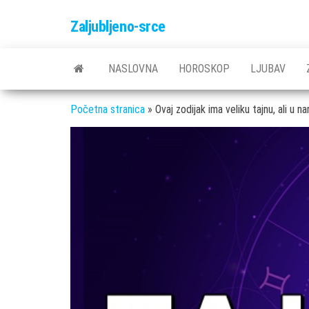
Skip
Zaljubljeno-srce
to
the
content
NASLOVNA
HOROSKOP
LJUBAV
Početna stranica
»
Ovaj zodijak ima veliku tajnu, ali u 