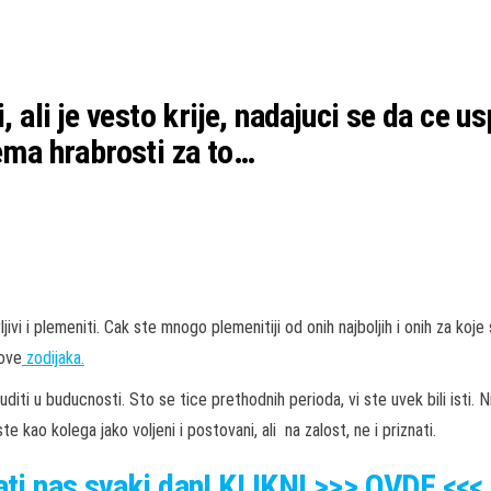
i, ali je vesto krije, nadajuci se da ce
nema hrabrosti za to…
rljivi i plemeniti. Cak ste mnogo plemenitiji od onih najboljih i onih za
kove
zodijaka.
iti u buducnosti. Sto se tice prethodnih perioda, vi ste uvek bili isti. N
 kao kolega jako voljeni i postovani, ali na zalost, ne i priznati.
rati nas svaki dan! KLIKNI >>> OVDE <<<