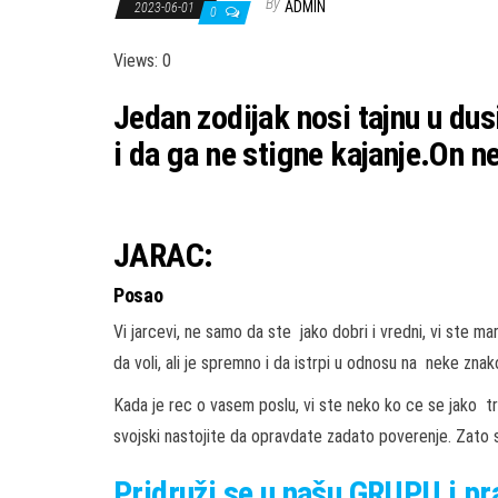
By
ADMIN
2023-06-01
0
Views: 0
Jedan zodijak nosi tajnu u dus
i da ga ne stigne kajanje.On 
JARAC:
Posao
Vi jarcevi, ne samo da ste jako dobri i vredni, vi ste ma
da voli, ali je spremno i da istrpi u odnosu na neke zna
Kada je rec o vasem poslu, vi ste neko ko ce se jako trud
svojski nastojite da opravdate zadato poverenje. Zato ste
Pridruži
se u našu
GRUPU
i p