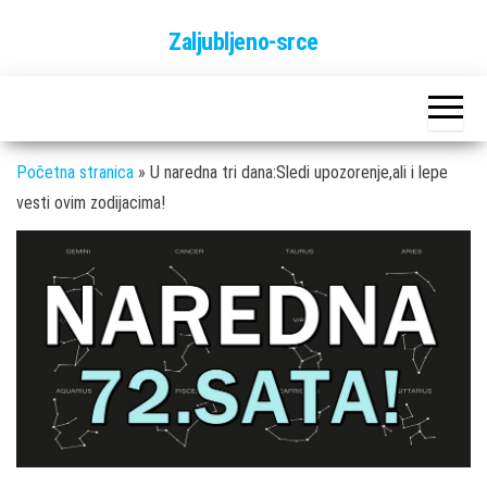
Skip
Zaljubljeno-srce
to
the
content
Početna stranica
»
U naredna tri dana:Sledi upozorenje,ali i lepe
vesti ovim zodijacima!