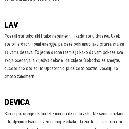
LAV
Postali ste tako tihi i tako neprimetni i kada ste u drustvu. Uvek
ste bili srdacni i puni energije, pa cete pokrenuti lavu pitanja sta se
sa vama desava. To jedna osoba razmislja kako da vam pokaze sva
svoja osecanja, a vi jedva cekate da cujete.Slobodno se smejte,
cucete ono sto zelite.Upozorenje je da cete postati veseliji, ne
smete zanemariti.
DEVICA
Sledi upozorenje da budete mudri i da ne brzate. Ne samo u nekim
odredjenim stvarima, vec nemojte nikako da zurite ni sa recima, ni