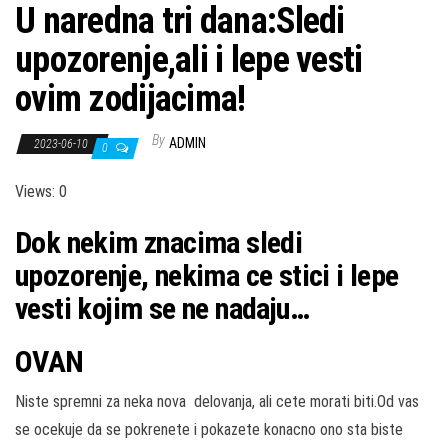
U naredna tri dana:Sledi
upozorenje,ali i lepe vesti
ovim zodijacima!
By
ADMIN
2023-06-10
0
Views: 0
Dok nekim znacima sledi
upozorenje, nekima ce stici i lepe
vesti kojim se ne nadaju…
OVAN
Niste spremni za neka nova delovanja, ali cete morati biti.Od vas
se ocekuje da se pokrenete i pokazete konacno ono sta biste