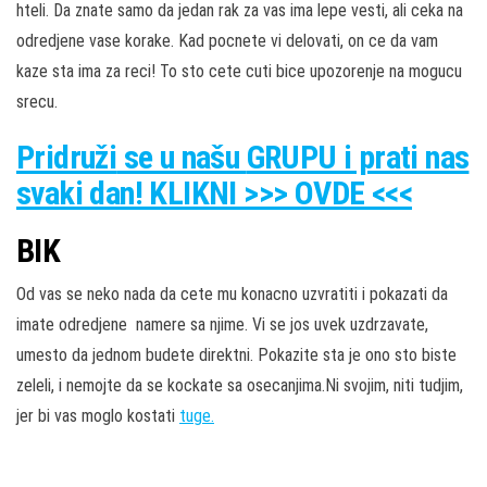
hteli. Da znate samo da jedan rak za vas ima lepe vesti, ali ceka na
odredjene vase korake. Kad pocnete vi delovati, on ce da vam
kaze sta ima za reci! To sto cete cuti bice upozorenje na mogucu
srecu.
Pridruži
se u našu
GRUPU
i prati nas
svaki dan! KLIKNI >>> OVDE <<<
BIK
Od vas se neko nada da cete mu konacno uzvratiti i pokazati da
imate odredjene namere sa njime. Vi se jos uvek uzdrzavate,
umesto da jednom budete direktni. Pokazite sta je ono sto biste
zeleli, i nemojte da se kockate sa osecanjima.Ni svojim, niti tudjim,
jer bi vas moglo kostati
tuge.