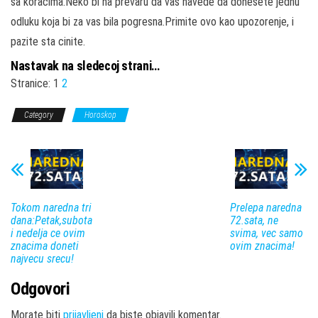
sa koracima.Neko bi na prevaru da vas navede da donesete jednu
odluku koja bi za vas bila pogresna.Primite ovo kao upozorenje, i
pazite sta cinite.
Nastavak na sledecoj strani…
Stranice:
1
2
Category
Horoskop
Tokom naredna tri
Prelepa naredna
dana:Petak,subota
72.sata, ne
i nedelja ce ovim
svima, vec samo
znacima doneti
ovim znacima!
najvecu srecu!
Odgovori
Morate biti
prijavljeni
da biste objavili komentar.