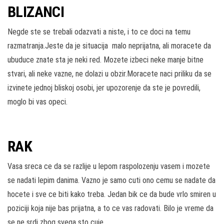
BLIZANCI
Negde ste se trebali odazvati a niste, i to ce doci na temu
razmatranja.Jeste da je situacija malo neprijatna, ali moracete da
ubuduce znate sta je neki red. Mozete izbeci neke manje bitne
stvari, ali neke vazne, ne dolazi u obzir.Moracete naci priliku da se
izvinete jednoj bliskoj osobi, jer upozorenje da ste je povredili,
moglo bi vas opeci.
RAK
Vasa sreca ce da se razlije u lepom raspolozenju vasem i mozete
se nadati lepim danima. Vazno je samo cuti ono cemu se nadate da
hocete i sve ce biti kako treba. Jedan bik ce da bude vrlo smiren u
poziciji koja nije bas prijatna, a to ce vas radovati. Bilo je vreme da
se ne srdi zbog svega sto cuje.