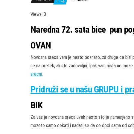
0
Views: 0
Naredna 72. sata bice pun pog
OVAN
Novcana sreca vam je nesto poznato, za druge ce biti p
ne na pretek, ali ste zadovoljni. Ipak vam nista ne moze
srecni.
Pridruži
se u našu
GRUPU
i p
BIK
Za vas je novcana sreca uvek nesto sto je namenjeno sa
mozete samo cekati i nadati se da ce doci sama od sebe