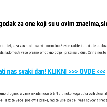
odak za one koji su u ovim znacima,sl
rioritet, a za vas nesto sasvim normalno.Suvise radite i pravi ste posl
 da nadomesti vase prazno emotivno polje i prazninu u dusi. Cinite nesto
rati nas svaki dan! KLIKNI >>> OVDE <<<
mo drugima, a vama nikada nece biti.Niste neko koga ceka ovih dana, al
. Trazite vece poslovne prilike, radite vise, pa ce i vasa novcana srec