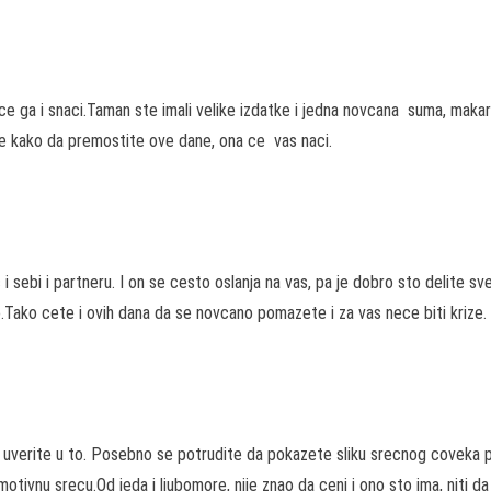
e ga i snaci.Taman ste imali velike izdatke i jedna novcana suma, makar 
ate kako da premostite ove dane, ona ce vas naci.
 i sebi i partneru. I on se cesto oslanja na vas, pa je dobro sto delite
Tako cete i ovih dana da se novcano pomazete i za vas nece biti krize.
verite u to. Posebno se potrudite da pokazete sliku srecnog coveka pr
otivnu srecu.Od jeda i ljubomore, nije znao da ceni i ono sto ima, niti da