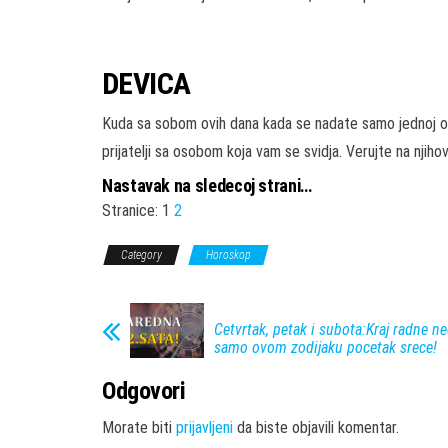
DEVICA
Kuda sa sobom ovih dana kada se nadate samo jednoj osobi
prijatelji sa osobom koja vam se svidja. Verujte na njiho
Nastavak na sledecoj strani…
Stranice:
1
2
Category
Horoskop
Cetvrtak, petak i subota:Kraj radne ne
samo ovom zodijaku pocetak srece!
Odgovori
Morate biti
prijavljeni
da biste objavili komentar.