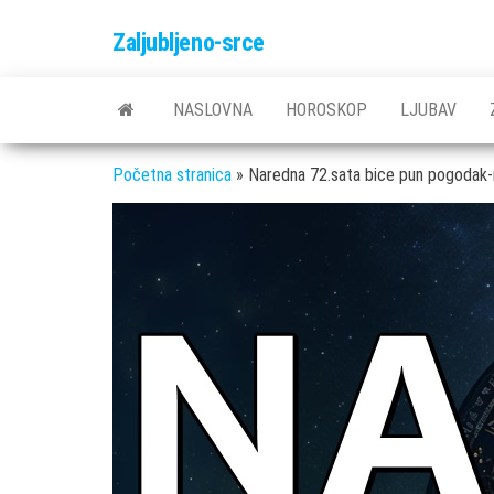
Skip
Zaljubljeno-srce
to
the
content
NASLOVNA
HOROSKOP
LJUBAV
Početna stranica
»
Naredna 72.sata bice pun pogodak-