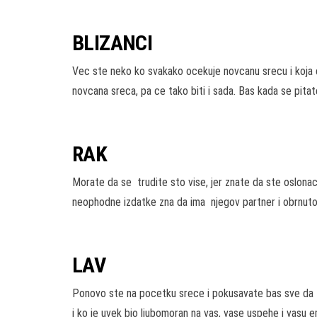
BLIZANCI
Vec ste neko ko svakako ocekuje novcanu srecu i koja c
novcana sreca, pa ce tako biti i sada. Bas kada se pit
RAK
Morate da se trudite sto vise, jer znate da ste oslonac
neophodne izdatke zna da ima njegov partner i obrnuto.
LAV
Ponovo ste na pocetku srece i pokusavate bas sve da u
i ko je uvek bio ljubomoran na vas, vase uspehe i vasu em