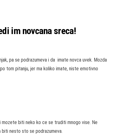
edi im novcana sreca!
ovnjak, pa se podrazumeva i da imate novca uvek. Mozda
 po tom pitanju, jer ma koliko imate, niste emotivno
i mozete biti neko ko ce se truditi mnogo vise. Ne
a biti nesto sto se podrazumeva.