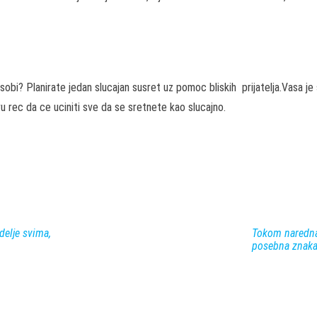
? Planirate jedan slucajan susret uz pomoc bliskih prijatelja.Vasa je sre
vu rec da ce uciniti sve da se sretnete kao slucajno.
delje svima,
Tokom naredna 
posebna znaka