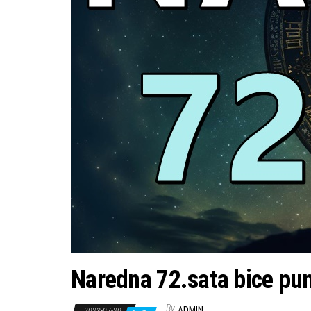
Naredna 72.sata bice pu
By
ADMIN
2023-07-20