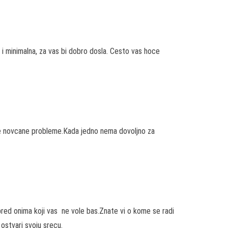
i minimalna, za vas bi dobro dosla. Cesto vas hoce
 sve novcane probleme.Kada jedno nema dovoljno za
ed onima koji vas ne vole bas.Znate vi o kome se radi
 ostvari svoju srecu.