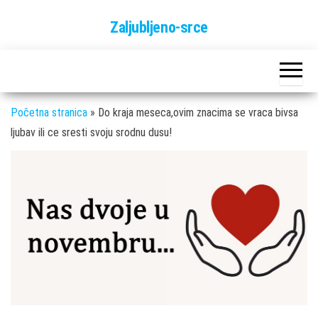
Skip
Zaljubljeno-srce
to
the
content
Početna stranica
»
Do kraja meseca,ovim znacima se vraca bivsa
ljubav ili ce sresti svoju srodnu dusu!