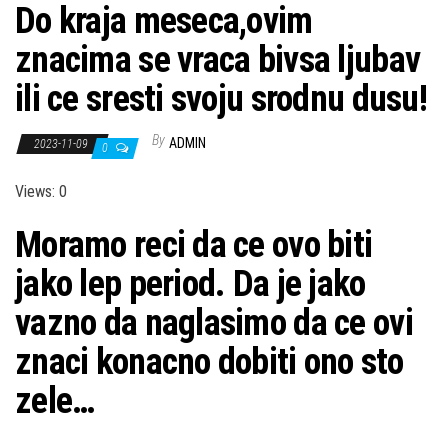
Do kraja meseca,ovim
znacima se vraca bivsa ljubav
ili ce sresti svoju srodnu dusu!
By
ADMIN
2023-11-09
0
Views: 0
Moramo reci da ce ovo biti
jako lep period. Da je jako
vazno da naglasimo da ce ovi
znaci konacno dobiti ono sto
zele…