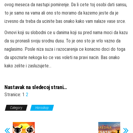
ovog meseca da nastupi pomirenje. Da li cete toj osobi dati sansu,
to je samo na vama ali ono sto moramo da kazemo jeste da je
izvesno da treba da ucinite bas onako kako vam nalaze vase srce.
Ovnovi koji su slobodni ce u danima koji su pred nama moci da kazu
da su pronasli svoju srodnu dusu. To je ono sto je vrlo vazno da
naglasimo. Posle niza suza i razocarenja ce konacno doci do toga
da upoznate nekoga ko ce vas voleti na pravi nacin. Bas onako
kako zelite i zasluzujete…
Nastavak na sledecoj strani…
Stranice:
1
2
Category
Horoskop