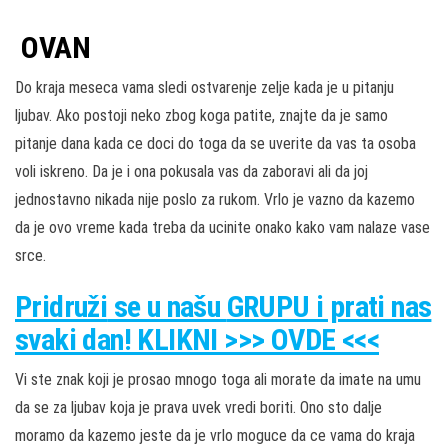
OVAN
Do kraja meseca vama sledi ostvarenje zelje kada je u pitanju
ljubav. Ako postoji neko zbog koga patite, znajte da je samo
pitanje dana kada ce doci do toga da se uverite da vas ta osoba
voli iskreno. Da je i ona pokusala vas da zaboravi ali da joj
jednostavno nikada nije poslo za rukom. Vrlo je vazno da kazemo
da je ovo vreme kada treba da ucinite onako kako vam nalaze vase
srce.
Pridruži
se u našu
GRUPU
i prati nas
svaki dan! KLIKNI >>> OVDE <<<
Vi ste znak koji je prosao mnogo toga ali morate da imate na umu
da se za ljubav koja je prava uvek vredi boriti. Ono sto dalje
moramo da kazemo jeste da je vrlo moguce da ce vama do kraja