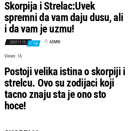
Skorpija i Strelac:Uvek
spremni da vam daju dusu, ali
i da vam je uzmu!
By
ADMIN
2023-11-10
0
Views: 16
Postoji velika istina o skorpiji i
strelcu. Ovo su zodijaci koji
tacno znaju sta je ono sto
hoce!