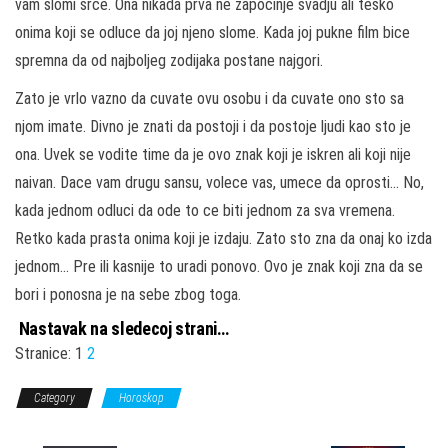
vam slomi srce. Ona nikada prva ne zapocinje svadju ali tesko
onima koji se odluce da joj njeno slome. Kada joj pukne film bice
spremna da od najboljeg zodijaka postane najgori.
Zato je vrlo vazno da cuvate ovu osobu i da cuvate ono sto sa
njom imate. Divno je znati da postoji i da postoje ljudi kao sto je
ona. Uvek se vodite time da je ovo znak koji je iskren ali koji nije
naivan. Dace vam drugu sansu, volece vas, umece da oprosti… No,
kada jednom odluci da ode to ce biti jednom za sva vremena.
Retko kada prasta onima koji je izdaju. Zato sto zna da onaj ko izda
jednom… Pre ili kasnije to uradi ponovo. Ovo je znak koji zna da se
bori i ponosna je na sebe zbog toga.
Nastavak na sledecoj strani…
Stranice:
1
2
Category
Horoskop