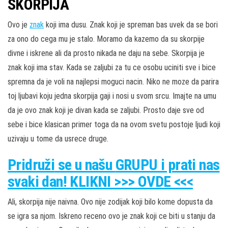
SKORPIJA
Ovo je
znak
koji ima dusu. Znak koji je spreman bas uvek da se bori
za ono do cega mu je stalo. Moramo da kazemo da su skorpije
divne i iskrene ali da prosto nikada ne daju na sebe. Skorpija je
znak koji ima stav. Kada se zaljubi za tu ce osobu uciniti sve i bice
spremna da je voli na najlepsi moguci nacin. Niko ne moze da parira
toj ljubavi koju jedna skorpija gaji i nosi u svom srcu. Imajte na umu
da je ovo znak koji je divan kada se zaljubi. Prosto daje sve od
sebe i bice klasican primer toga da na ovom svetu postoje ljudi koji
uzivaju u tome da usrece druge.
Pridruži
se u našu
GRUPU
i prati nas
svaki dan! KLIKNI >>> OVDE <<<
Ali, skorpija nije naivna. Ovo nije zodijak koji bilo kome dopusta da
se igra sa njom. Iskreno receno ovo je znak koji ce biti u stanju da