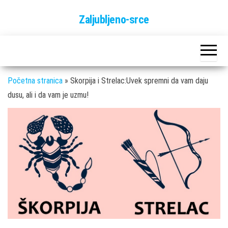
Skip
Zaljubljeno-srce
to
the
content
Početna stranica
»
Skorpija i Strelac:Uvek spremni da vam daju
dusu, ali i da vam je uzmu!