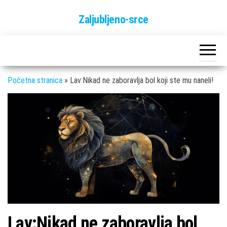
Skip
Zaljubljeno-srce
to
the
content
Početna stranica
»
Lav:Nikad ne zaboravlja bol koji ste mu naneli!
Lav:Nikad ne zaboravlja bol