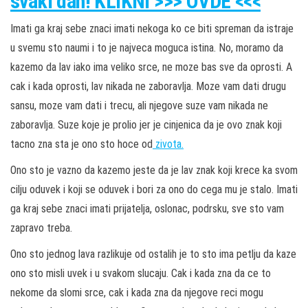
svaki dan! KLIKNI >>> OVDE <<<
Imati ga kraj sebe znaci imati nekoga ko ce biti spreman da istraje
u svemu sto naumi i to je najveca moguca istina. No, moramo da
kazemo da lav iako ima veliko srce, ne moze bas sve da oprosti. A
cak i kada oprosti, lav nikada ne zaboravlja. Moze vam dati drugu
sansu, moze vam dati i trecu, ali njegove suze vam nikada ne
zaboravlja. Suze koje je prolio jer je cinjenica da je ovo znak koji
tacno zna sta je ono sto hoce od
zivota.
Ono sto je vazno da kazemo jeste da je lav znak koji krece ka svom
cilju oduvek i koji se oduvek i bori za ono do cega mu je stalo. Imati
ga kraj sebe znaci imati prijatelja, oslonac, podrsku, sve sto vam
zapravo treba.
Ono sto jednog lava razlikuje od ostalih je to sto ima petlju da kaze
ono sto misli uvek i u svakom slucaju. Cak i kada zna da ce to
nekome da slomi srce, cak i kada zna da njegove reci mogu