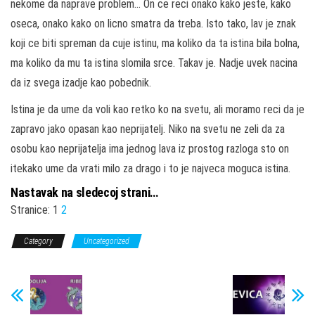
nekome da naprave problem… On ce reci onako kako jeste, kako
oseca, onako kako on licno smatra da treba. Isto tako, lav je znak
koji ce biti spreman da cuje istinu, ma koliko da ta istina bila bolna,
ma koliko da mu ta istina slomila srce. Takav je. Nadje uvek nacina
da iz svega izadje kao pobednik.
Istina je da ume da voli kao retko ko na svetu, ali moramo reci da je
zapravo jako opasan kao neprijatelj. Niko na svetu ne zeli da za
osobu kao neprijatelja ima jednog lava iz prostog razloga sto on
itekako ume da vrati milo za drago i to je najveca moguca istina.
Nastavak na sledecoj strani…
Stranice:
1
2
Category
Uncategorized