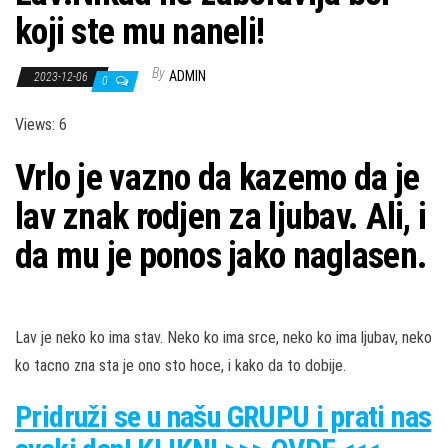
koji ste mu naneli!
By
ADMIN
2023-12-06
0
Views: 6
Vrlo je vazno da kazemo da je
lav znak rodjen za ljubav. Ali, i
da mu je ponos jako naglasen.
Lav je neko ko ima stav. Neko ko ima srce, neko ko ima ljubav, neko
ko tacno zna sta je ono sto hoce, i kako da to dobije.
Pridruži
se u našu
GRUPU
i prati nas