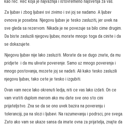
kao rec. Rec koja je najvaznija i istovremeno najsvetija za vas.
Za ljubav i zbog ljubavi svi zivimo i svi joj se nadamo. A ljubav
ovnova je posebna. Njegovu ljubav je tesko zasluziti, jer uvek na
sve gleda sa rezervom. Nikada je ne povezuje sa bilo cime drugim.
Da biste zasluzili njegovu ljubav, morate mnogo toga da cinite i da
se dokazujete.
Njegovu ljubav nije lako zasluziti. Morate da se dugo znate, da mu
pridjete i da mu ulivate poverenje. Samo uz mnogo poverenja i
mnogo postovanja, mozete joj se nadati. Ali kako tesko zasluzili
njegovu ljubav, tako cete je tesko i izgubiti.
Ovan vam nece lako okrenuti ledja, niti ce vas lako izdati. On ce
vam vratiti duplom merom ako mu date sve ono sto cini
prijateljstvo. Zna se da se ono uvek bazira na poverenju i
toleranciji, pa na slozi i ljubavi. Na razumevanju i podrsci, pre svega.
Zato ako vam se ukaze sansa da imate ovna za prijatelja, znajte da