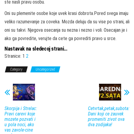
ste nasli pravu osobu.
Oni su plemenite osobe koje uvek krasi dobrota.Pored svega imaju
veliko razumevanje za coveka. Mozda deluju da su vise po strani, ali
oni su takvi. Njegova osecanja su nezna i nezno i voli. Osecajan je i
ako ga povredite, verujte da cete ga povrediti pravo u srce.
Nastavak na sledecoj strani…
Stranice:
1
2
Category
Uncategorized
Skorpija i Strelac:
Cetvrtak,petak,subota:
Pravi carevi koje
Dani koji ce zauvek
mozete pozvati i
promeniti zivot ova
u pola noci, ako
dva zodijaka!
vas zavole-cine