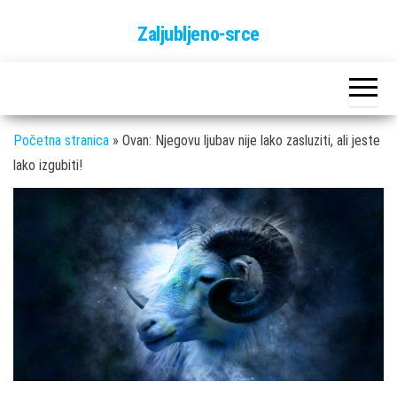
Skip
Zaljubljeno-srce
to
the
content
Početna stranica
»
Ovan: Njegovu ljubav nije lako zasluziti, ali jeste
lako izgubiti!