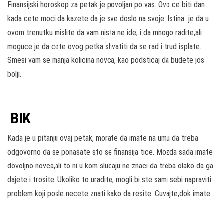
Finansijski horoskop za petak je povoljan po vas. Ovo ce biti dan
kada cete moci da kazete da je sve doslo na svoje. Istina je da u
ovom trenutku mislite da vam nista ne ide, i da mnogo radite,ali
moguce je da cete ovog petka shvatiti da se rad i trud isplate.
Smesi vam se manja kolicina novca, kao podsticaj da budete jos
bolji.
BIK
Kada je u pitanju ovaj petak, morate da imate na umu da treba
odgovorno da se ponasate sto se finansija tice. Mozda sada imate
dovoljno novca,ali to ni u kom slucaju ne znaci da treba olako da ga
dajete i trosite. Ukoliko to uradite, mogli bi ste sami sebi napraviti
problem koji posle necete znati kako da resite. Cuvajte,dok imate.