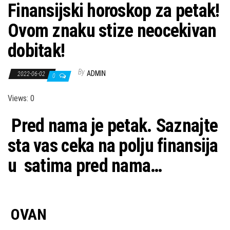
Finansijski horoskop za petak!
Ovom znaku stize neocekivan
dobitak!
By
ADMIN
2022-06-02
0
Views: 0
Pred nama je petak. Saznajte
sta vas ceka na polju finansija
u satima pred nama…
OVAN