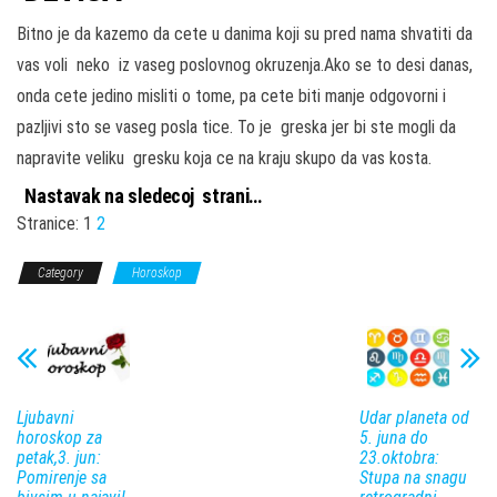
Bitno je da kazemo da cete u danima koji su pred nama shvatiti da
vas voli neko iz vaseg poslovnog okruzenja.Ako se to desi danas,
onda cete jedino misliti o tome, pa cete biti manje odgovorni i
pazljivi sto se vaseg posla tice. To je greska jer bi ste mogli da
napravite veliku gresku koja ce na kraju skupo da vas kosta.
Nastavak na sledecoj strani…
Stranice:
1
2
Category
Horoskop
Ljubavni
Udar planeta od
horoskop za
5. juna do
petak,3. jun:
23.oktobra:
Pomirenje sa
Stupa na snagu