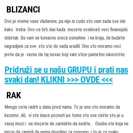
BLIZANCI
Ovo je vreme vase vladavine, pa nije ni cudo sto vam sada sve ide
kako treba. Ovo ce biti dan kada mozete ocekivati veci finansijski
dobitak. Da vam se konacno sreca osmehne i na kraju, da budete
nagradjeni za sve sto ste do sada uradili. Ono sto moramo reci
jeste da je vazno da taj novac koji vam stize pametno iskoristite.
Pridruži
se u našu
GRUPU
i prati nas
svaki dan! KLIKNI >>> OVDE <<<
RAK
Mnogo cete raditi u danu pred nama. To je ono sto moramo da
kazemo. Ali, vi ste inace poznati po tome sto sve cinite sto je u
vasoj moci i ne mozete da zamislite da sedite… Osoba ste koja ne
moze da zamisli da nema dovoljno za osnovno, i to je za svaku