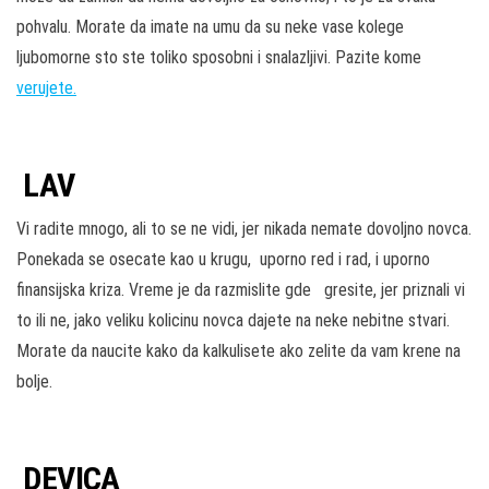
pohvalu. Morate da imate na umu da su neke vase kolege
ljubomorne sto ste toliko sposobni i snalazljivi. Pazite kome
verujete.
LAV
Vi radite mnogo, ali to se ne vidi, jer nikada nemate dovoljno novca.
Ponekada se osecate kao u krugu, uporno red i rad, i uporno
finansijska kriza. Vreme je da razmislite gde gresite, jer priznali vi
to ili ne, jako veliku kolicinu novca dajete na neke nebitne stvari.
Morate da naucite kako da kalkulisete ako zelite da vam krene na
bolje.
DEVICA