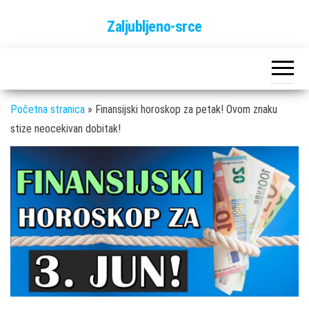
Skip
Zaljubljeno-srce
to
the
content
Početna stranica
»
Finansijski horoskop za petak! Ovom znaku
stize neocekivan dobitak!