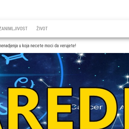
ZANIMLJIVOST
ŽIVOT
znenadjenja u koja necete moci da verujete!