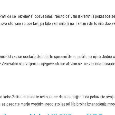
rati da se okrenete obavezama. Nesto ce vam iskrsnuti, i pokazace se k
 sve sto vam se postavi, pa bilo vam milo ili ne. Taman i da to nije deo v
mu.Od vas se ocekuje da budete spremni da se nosite sa njima.Jedno ce b
ce.Verovatno ste voljeni sa njegove strane ali vam se ne zeli odati unapre
 sebe.Zelite da budete neko ko ce da bude najjaci i da pokazete svoju
 da se osecate manje vrednim, nego sto jeste! Na brojna iznenadjenja mnog