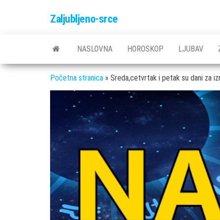
Skip
Zaljubljeno-srce
to
the
content
NASLOVNA
HOROSKOP
LJUBAV
Početna stranica
»
Sreda,cetvrtak i petak su dani za i