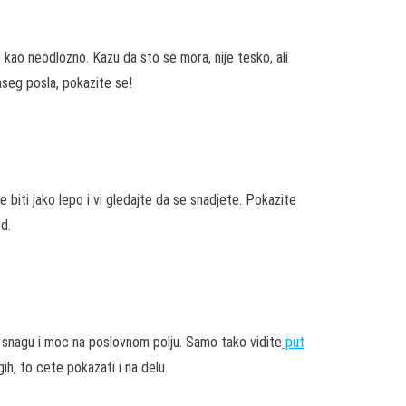
ao neodlozno. Kazu da sto se mora, nije tesko, ali
aseg posla, pokazite se!
iti jako lepo i vi gledajte da se snadjete. Pokazite
d.
 snagu i moc na poslovnom polju. Samo tako vidite
put
ih, to cete pokazati i na delu.