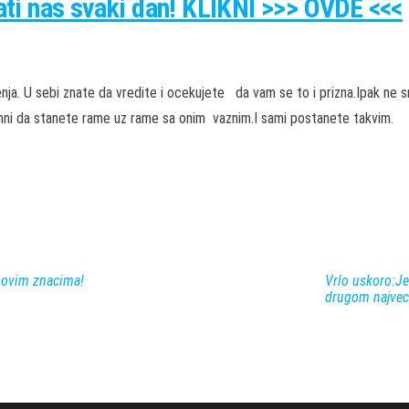
rati nas svaki dan! KLIKNI >>> OVDE <<<
nja. U sebi znate da vredite i ocekujete da vam se to i prizna.Ipak ne 
emni da stanete rame uz rame sa onim vaznim.I sami postanete takvim.
 ovim znacima!
Vrlo uskoro:Je
drugom najvec