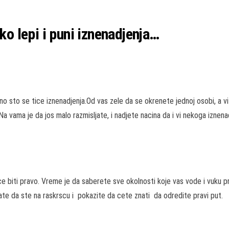
ko lepi i puni iznenadjenja…
no sto se tice iznenadjenja.Od vas zele da se okrenete jednoj osobi, a v
? Na vama je da jos malo razmisljate, i nadjete nacina da i vi nekoga izne
e biti pravo. Vreme je da saberete sve okolnosti koje vas vode i vuku p
te da ste na raskrscu i pokazite da cete znati da odredite pravi put.