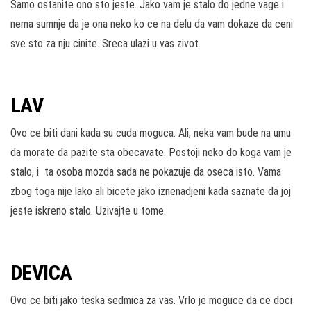
Samo ostanite ono sto jeste. Jako vam je stalo do jedne vage i
nema sumnje da je ona neko ko ce na delu da vam dokaze da ceni
sve sto za nju cinite. Sreca ulazi u vas zivot.
LAV
Ovo ce biti dani kada su cuda moguca. Ali, neka vam bude na umu
da morate da pazite sta obecavate. Postoji neko do koga vam je
stalo, i ta osoba mozda sada ne pokazuje da oseca isto. Vama
zbog toga nije lako ali bicete jako iznenadjeni kada saznate da joj
jeste iskreno stalo. Uzivajte u tome.
DEVICA
Ovo ce biti jako teska sedmica za vas. Vrlo je moguce da ce doci