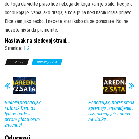
do toga da vidite pravo lice nekoga do koga vam je stalo. Rec je o
osobi koja je vama jako draga, a koja je na neki nacin igrala prljavo.
Bice vam jako tesko, i necete znati kako da se ponasate. No, ne
mozete nista da promenite.
Nastavak na sledecoj strani…
Stranice:
1
2
Category
Uncategorized
Nedelja,ponedeljak
Ponedeljak,utorak,sreda
i utorak:Dani da
spremaju iznenadjenja i
ljubav bude u
razocarenja,ali i srecu
prvom planu ovim
na vidiku…
znacima!
Odgovori