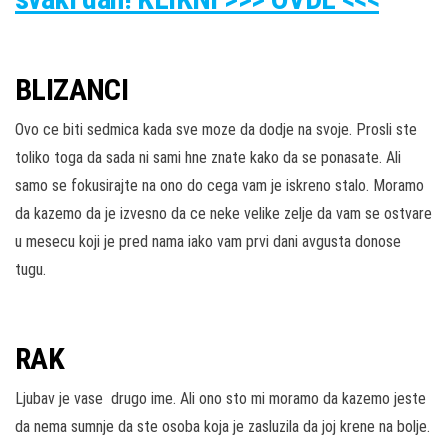
BLIZANCI
Ovo ce biti sedmica kada sve moze da dodje na svoje. Prosli ste
toliko toga da sada ni sami hne znate kako da se ponasate. Ali
samo se fokusirajte na ono do cega vam je iskreno stalo. Moramo
da kazemo da je izvesno da ce neke velike zelje da vam se ostvare
u mesecu koji je pred nama iako vam prvi dani avgusta donose
tugu.
RAK
Ljubav je vase drugo ime. Ali ono sto mi moramo da kazemo jeste
da nema sumnje da ste osoba koja je zasluzila da joj krene na bolje.