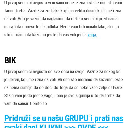
U prvoj sedmici avgusta vi ni sami necete znati sta je ono sto vam
tacno treba. Vazite za zodijaka koji ima veliku dusu i koji ume i zna
da voli. Vrlo je vazno da naglasimo da cete u sedmici pred nama
morati da donesete niz odluka. Nece vam biti nimalo lako, ali ono
sto moramo da kazemo jeste da vas voli jedna
vaga.
BIK
U prvoj sedmici avgusta ce sve doci na svoje. Vazite za nekog ko
je iskren, ko ume i zna da voli. Ali ono sto moramo da kazemo jeste
da nema sumnje da ce doci do toga da se neke vase zelje ostvare.
Stalo vam je do jedne vage, i ona je sve sigurnija u to da treba da
vam da sansu. Cenite to.
Pridruži
se u našu
GRUPU
i prati nas
svaki dan! KLIKNI >>> OVDE <<<