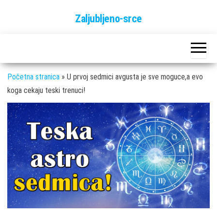
Skip
Zaljubljeno-srce
to
the
content
Početna stranica
»
U prvoj sedmici avgusta je sve moguce,a evo
koga cekaju teski trenuci!