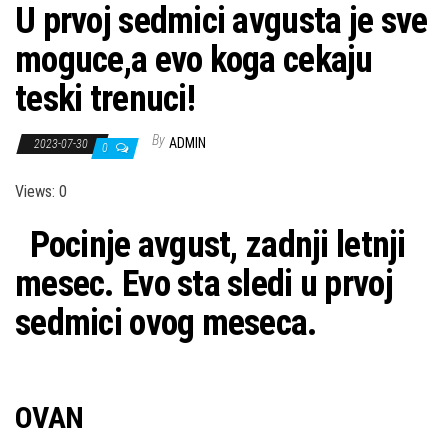
U prvoj sedmici avgusta je sve
moguce,a evo koga cekaju
teski trenuci!
By
ADMIN
2023-07-30
0
Views: 0
Pocinje avgust, zadnji letnji
mesec. Evo sta sledi u prvoj
sedmici ovog meseca.
OVAN