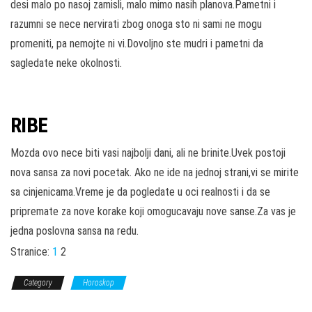
desi malo po nasoj zamisli, malo mimo nasih planova.Pametni i
razumni se nece nervirati zbog onoga sto ni sami ne mogu
promeniti, pa nemojte ni vi.Dovoljno ste mudri i pametni da
sagledate neke okolnosti.
RIBE
Mozda ovo nece biti vasi najbolji dani, ali ne brinite.Uvek postoji
nova sansa za novi pocetak. Ako ne ide na jednoj strani,vi se mirite
sa cinjenicama.Vreme je da pogledate u oci realnosti i da se
pripremate za nove korake koji omogucavaju nove sanse.Za vas je
jedna poslovna sansa na redu.
Stranice:
1
2
Category
Horoskop