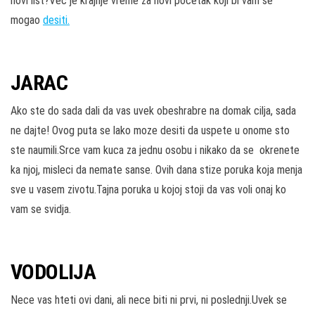
novi list?Vec je krajnje vreme za novi pocetak koji bi vam se
mogao
desiti.
JARAC
Ako ste do sada dali da vas uvek obeshrabre na domak cilja, sada
ne dajte! Ovog puta se lako moze desiti da uspete u onome sto
ste naumili.Srce vam kuca za jednu osobu i nikako da se okrenete
ka njoj, misleci da nemate sanse. Ovih dana stize poruka koja menja
sve u vasem zivotu.Tajna poruka u kojoj stoji da vas voli onaj ko
vam se svidja.
VODOLIJA
Nece vas hteti ovi dani, ali nece biti ni prvi, ni poslednji.Uvek se