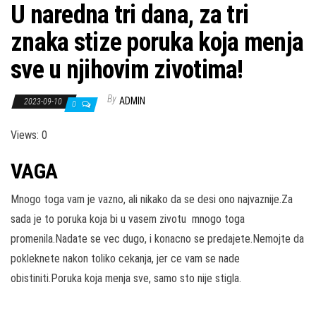
U naredna tri dana, za tri
znaka stize poruka koja menja
sve u njihovim zivotima!
By
ADMIN
2023-09-10
0
Views: 0
VAGA
Mnogo toga vam je vazno, ali nikako da se desi ono najvaznije.Za
sada je to poruka koja bi u vasem zivotu mnogo toga
promenila.Nadate se vec dugo, i konacno se predajete.Nemojte da
pokleknete nakon toliko cekanja, jer ce vam se nade
obistiniti.Poruka koja menja sve, samo sto nije stigla.