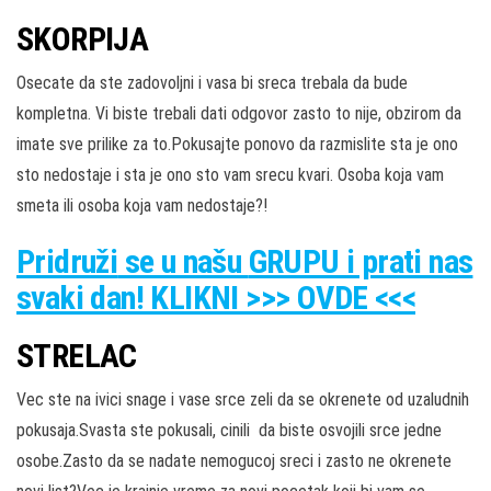
SKORPIJA
Osecate da ste zadovoljni i vasa bi sreca trebala da bude
kompletna. Vi biste trebali dati odgovor zasto to nije, obzirom da
imate sve prilike za to.Pokusajte ponovo da razmislite sta je ono
sto nedostaje i sta je ono sto vam srecu kvari. Osoba koja vam
smeta ili osoba koja vam nedostaje?!
Pridruži
se u našu
GRUPU
i prati nas
svaki dan! KLIKNI >>> OVDE <<<
STRELAC
Vec ste na ivici snage i vase srce zeli da se okrenete od uzaludnih
pokusaja.Svasta ste pokusali, cinili da biste osvojili srce jedne
osobe.Zasto da se nadate nemogucoj sreci i zasto ne okrenete