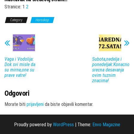
Stranice:
1
2
Category
Horoskop
Vaga i Vodolija:
Subota,nedelja i
Dok svi misle da
ponedeljak:Konacno
su mirne,one su
srecna desavanja
prave vatre!
ovim tuznim
znacima!
Odgovori
Morate biti
prijavljeni
da biste objavili komentar.
Proudly powered by
WordPress
|
Theme:
Envo Magazine