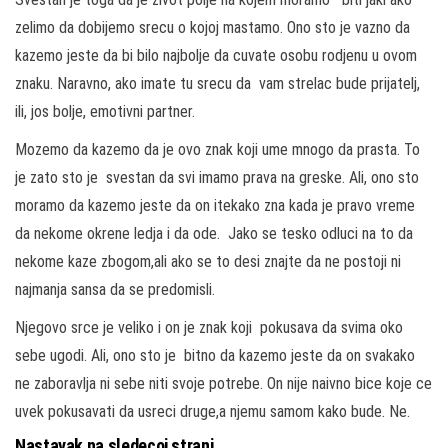
zelimo da dobijemo srecu o kojoj mastamo. Ono sto je vazno da
kazemo jeste da bi bilo najbolje da cuvate osobu rodjenu u ovom
znaku. Naravno, ako imate tu srecu da vam strelac bude prijatelj,
ili, jos bolje, emotivni partner.
Mozemo da kazemo da je ovo znak koji ume mnogo da prasta. To
je zato sto je svestan da svi imamo prava na greske. Ali, ono sto
moramo da kazemo jeste da on itekako zna kada je pravo vreme
da nekome okrene ledja i da ode. Jako se tesko odluci na to da
nekome kaze zbogom,ali ako se to desi znajte da ne postoji ni
najmanja sansa da se predomisli.
Njegovo srce je veliko i on je znak koji pokusava da svima oko
sebe ugodi. Ali, ono sto je bitno da kazemo jeste da on svakako
ne zaboravlja ni sebe niti svoje potrebe. On nije naivno bice koje ce
uvek pokusavati da usreci druge,a njemu samom kako bude. Ne.
Nastavak na sledecoj strani…