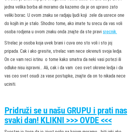
jedna velika borba ali moramo da kazemo da je on upravo zato
veliki borac. U ovom znaku se radjaju ljudi koji zele da usrece one
do kojih im je stalo. Shodno tome, ako imate tu srecu da vas voli
osoba rodjena u ovom znaku onda znajte da ste pravi
srecnik.
Strelac je osoba koja uvek brani i cuva ono sto voli i sto joj
pripada. Cak i ako gresite, strelac vam nece okrenuti svoja ledja.
On ce vam reci istinu o tome kako smatra da neki vasi potezi ili
odluke nisu ispravni… Ali, cak i da vam ceo svet okrene ledja i da
vas ceo svet osudi za vase postupke, znajte da on to nikada nece
uciniti.
Pridruži
se u našu
GRUPU
i prati nas
svaki dan! KLIKNI >>> OVDE <<<
Svestan je toga da je zivot polje na kojem moramo biti jaki ako