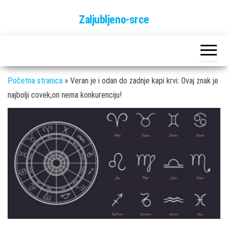
Skip
Zaljubljeno-srce
to
the
content
Početna stranica
»
Veran je i odan do zadnje kapi krvi: Ovaj znak je
najbolji covek,on nema konkurenciju!