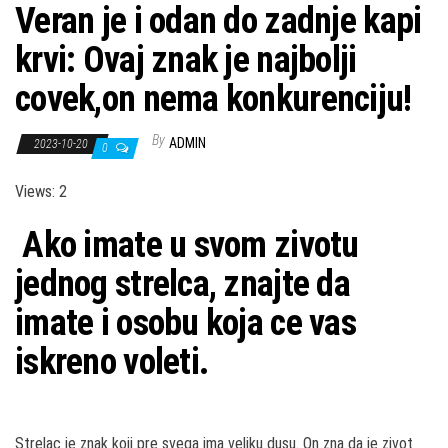
Veran je i odan do zadnje kapi
krvi: Ovaj znak je najbolji
covek,on nema konkurenciju!
By
ADMIN
2023-10-20
0
Views: 2
Ako imate u svom zivotu
jednog strelca, znajte da
imate i osobu koja ce vas
iskreno voleti.
Strelac je znak koji pre svega ima veliku dusu. On zna da je zivot