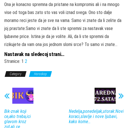
Ona je konacno spremna da pristane na kompromis ali i na mnogo
vise od toga bas zato sto vas voli iznad svega. Ono sto dalje
moramo reci jeste da je sve na vama. Samo vi znate da li zelite da
joj prastate.Samo vi znate da li ste spremni za nastavak vase
ljubavne price. Istina je da je volite. Ali, da li ste spremni da
rizikujete da vam ona jos jednom slomi srce? To samo vi znate…
Nastavak na sledecoj strani…
Stranice:
1
2
Category
Horoskop
Bik-znak koji
Nedelja,ponedeljak,utorak:Novi
ce,ako treba,ici
koraci,slavlje i nove ljubavi,
glavom kroz
kako kome…
zid,ali ce