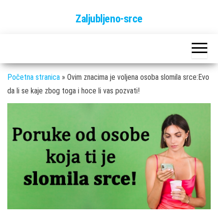
Skip
Zaljubljeno-srce
to
the
content
Početna stranica
»
Ovim znacima je voljena osoba slomila srce:Evo
da li se kaje zbog toga i hoce li vas pozvati!