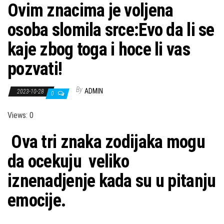
Ovim znacima je voljena
osoba slomila srce:Evo da li se
kaje zbog toga i hoce li vas
pozvati!
By
ADMIN
2023-10-28
0
Views: 0
Ova tri znaka zodijaka mogu
da ocekuju veliko
iznenadjenje kada su u pitanju
emocije.