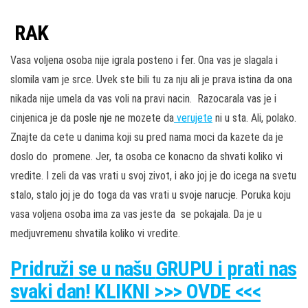
RAK
Vasa voljena osoba nije igrala posteno i fer. Ona vas je slagala i
slomila vam je srce. Uvek ste bili tu za nju ali je prava istina da ona
nikada nije umela da vas voli na pravi nacin. Razocarala vas je i
cinjenica je da posle nje ne mozete da
verujete
ni u sta. Ali, polako.
Znajte da cete u danima koji su pred nama moci da kazete da je
doslo do promene. Jer, ta osoba ce konacno da shvati koliko vi
vredite. I zeli da vas vrati u svoj zivot, i ako joj je do icega na svetu
stalo, stalo joj je do toga da vas vrati u svoje narucje. Poruka koju
vasa voljena osoba ima za vas jeste da se pokajala. Da je u
medjuvremenu shvatila koliko vi vredite.
Pridruži
se u našu
GRUPU
i prati nas
svaki dan! KLIKNI >>> OVDE <<<